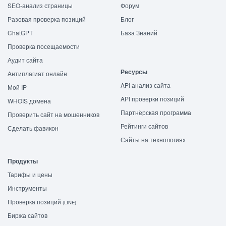
SEO-анализ страницы
Форум
Разовая проверка позиций
Блог
ChatGPT
База Знаний
Проверка посещаемости
Аудит сайта
Ресурсы
Антиплагиат онлайн
API анализ сайта
Мой IP
API проверки позиций
WHOIS домена
Партнёрская программа
Проверить сайт на мошенников
Рейтинги сайтов
Сделать фавикон
Сайты на технологиях
Продукты
Тарифы и цены
Инструменты
Проверка позиций
(LINE)
Биржа сайтов