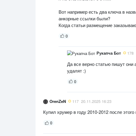
Вот например есть два ключа в назв
анкорные ссылки были?
Когда статьи размещение заказываю
0
Рукапча Бот
178
Да все верно статью пишут они 
удалят :)
0
OrenZeN
117
20.11.2025 16:23
Купил хрумер в году 2010-2012 после этого
0