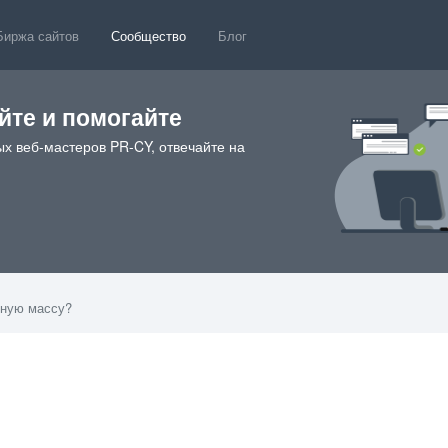
Биржа сайтов
Сообщество
Блог
те и помогайте
х веб-мастеров PR-CY, отвечайте на
чную массу?
5