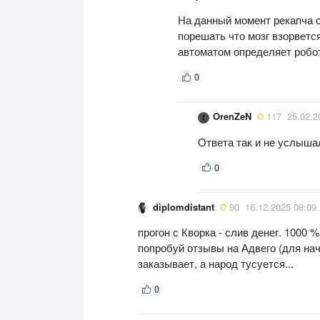
На данный момент рекапча с
порешать что мозг взорветс
автоматом определяет робот
0
OrenZeN
117
25.02.2
Ответа так и не услыша
0
diplomdistant
90
16.12.2025 08:09
прогон с Кворка - слив денег. 1000 
попробуй отзывы на Адвего (для нач
заказывает, а народ тусуется...
0