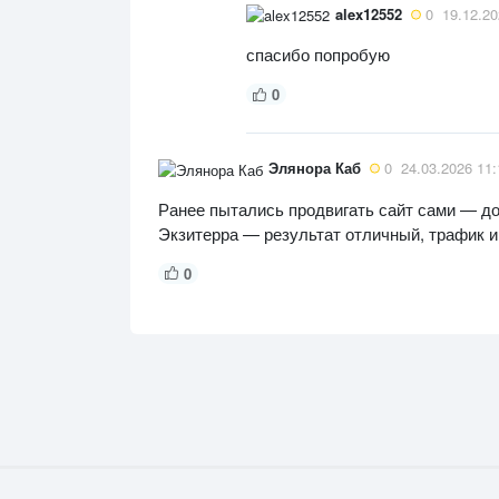
alex12552
0
19.12.20
спасибо попробую
0
Элянора Каб
0
24.03.2026 11:
Ранее пытались продвигать сайт сами — до
Экзитерра — результат отличный, трафик 
0