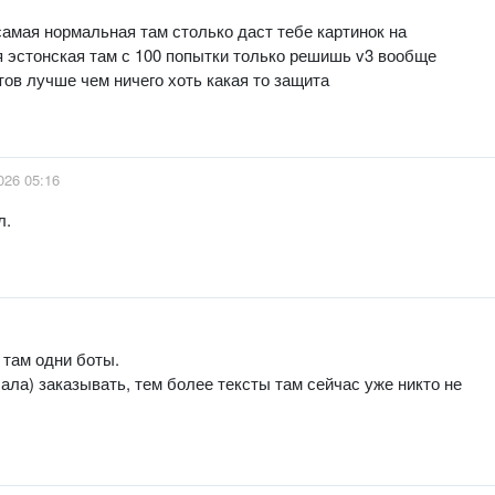
амая нормальная там столько даст тебе картинок на
я эстонская там с 100 попытки только решишь v3 вообще
ов лучше чем ничего хоть какая то защита
026 05:16
л.
% там одни боты.
ала) заказывать, тем более тексты там сейчас уже никто не