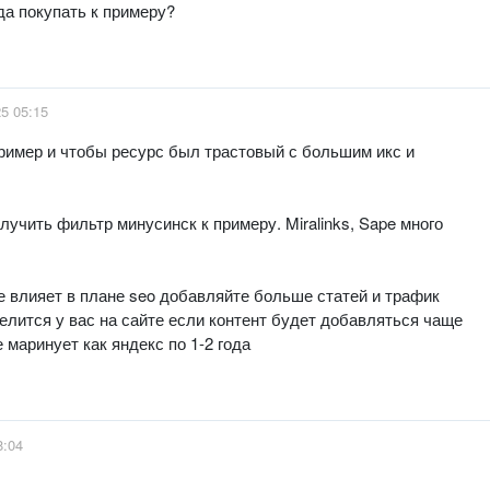
да покупать к примеру?
25 05:15
ример и чтобы ресурс был трастовый с большим икс и
учить фильтр минусинск к примеру. Miralinks, Sape много
е влияет в плане seo добавляйте больше статей и трафик
елится у вас на сайте если контент будет добавляться чаще
е маринует как яндекс по 1-2 года
8:04