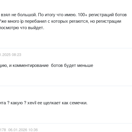
, взял не большой. По итогу что имею. 100+ регистраций ботов
Уже много ip перебанил с которых регаются, но регистрации
посмотрю что выйдет.
1.2025 08:23
рацию, и комментирование ботов будет меньше
ита ? какую ? xevil ее щелкает как семечки.
178
06.01.2026 10:36