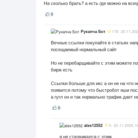
На сколько брать? а есть где можно на всег
0
Рукапча Бот
178
20.11.20
Вечные ссылки покупайте в статьях нап
посещаемый нормальный сайт
Но не перебарщивайте с этим можете пол
бирж есть
Ссылки больше для икс а он не на что н
появится потому что быстробот яши пос
а гугл он и так нормально трафик дает н
0
alex12552
0
20.11.2025 1
я не сталкивался с этим.