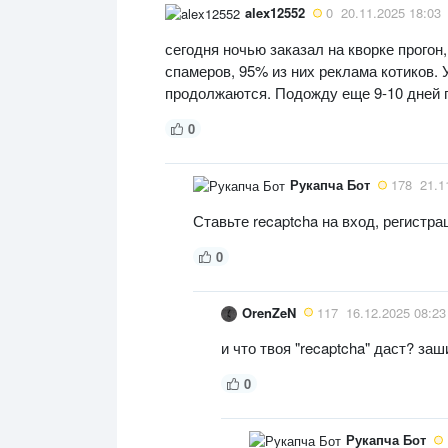
alex12552
0
20.11.2025 18:03
сегодня ночью заказал на кворке прогон
спамеров, 95% из них реклама котиков. 
продолжаются. Подожду еще 9-10 дней 
0
Рукапча Бот
178
21.1
Ставьте recaptcha на вход, регист
0
OrenZeN
117
16.12.2025 08:23
и что твоя "recaptcha" даст? заш
0
Рукапча Бот