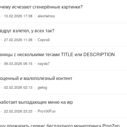
очему исчезают сгенерённые картинки?
•
10.02.2026 17:38
•
alextwinss
вдруг взлетел, у всех так?
•
27.02.2026 11:28
•
Сергей
аницы с несколькими тегами TITLE или DESCRIPTION
•
06.03.2026 06:15
•
nayda7
оценный и малополезный контент
•
02.02.2026 02:13
•
gwlog
работает выпадающее меню на wp
•
22.02.2026 23:23
•
Pro100Fun
шу прожарить сервис бесплатного мониторинга PingZen