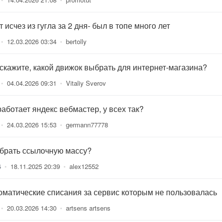
 исчез из гугла за 2 дня- был в топе много лет
•
12.03.2026 03:34
•
bertolly
скажите, какой движок выбрать для интернет-магазина?
•
04.04.2026 09:31
•
Vitaliy Sverov
работает яндекс вебмастер, у всех так?
•
24.03.2026 15:53
•
germann77778
 брать ссылочную массу?
4
•
18.11.2025 20:39
•
alex12552
оматические списания за сервис которым не пользовалась
•
20.03.2026 14:30
•
artsens artsens