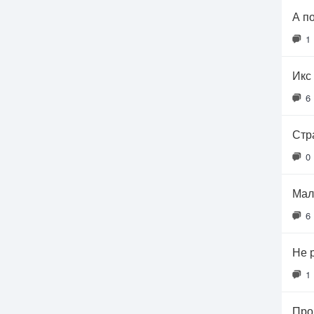
А п
1
Икс 
6
Стр
0
Мал
6
Не 
1
Про