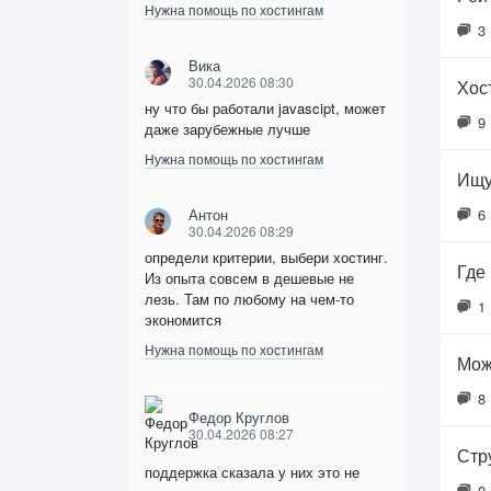
Нужна помощь по хостингам
3
Вика
30.04.2026 08:30
Хос
ну что бы работали javascipt, может
9
даже зарубежные лучше
Нужна помощь по хостингам
Ищу
Антон
6
30.04.2026 08:29
определи критерии, выбери хостинг.
Где
Из опыта совсем в дешевые не
лезь. Там по любому на чем-то
1
экономится
Нужна помощь по хостингам
Мож
8
Федор Круглов
30.04.2026 08:27
Стр
поддержка сказала у них это не
0