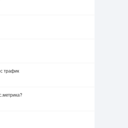
 с трафик
с.метрика?