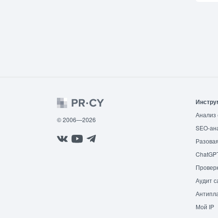
Инстру
Анализ 
© 2006—2026
SEO-ан
Разовая
ChatGP
Провер
Аудит с
Антипла
Мой IP