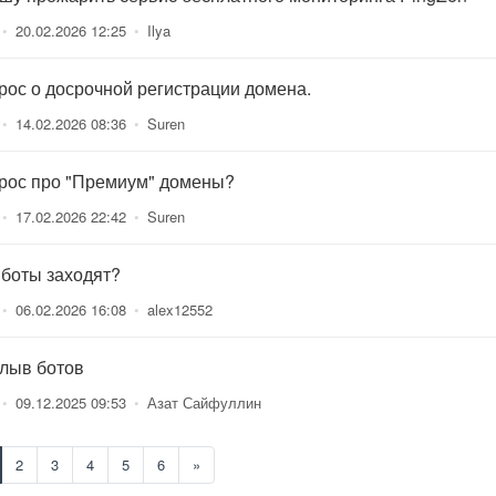
•
20.02.2026 12:25
•
Ilya
рос о досрочной регистрации домена.
•
14.02.2026 08:36
•
Suren
рос про "Премиум" домены?
•
17.02.2026 22:42
•
Suren
 боты заходят?
•
06.02.2026 16:08
•
alex12552
лыв ботов
•
09.12.2025 09:53
•
Азат Сайфуллин
2
3
4
5
6
»