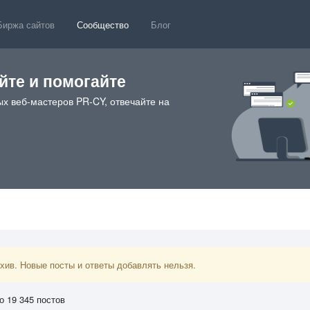
Биржа сайтов
Сообщество
Блог
те и помогайте
х веб-мастеров PR-CY, отвечайте на
ив. Новые посты и ответы добавлять нельзя.
о 19 345 постов