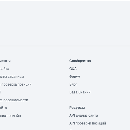
менты
Сообщество
сайта
Q&A
ализ страницы
Форум
 проверка позиций
Блог
T
База Знаний
ка посещаемости
Ресурсы
айта
API анализ сайта
гиат онлайн
API проверки позиций