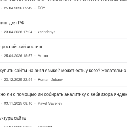
•
25.04.2026 09:49
•
ROY
тинг для РФ
•
23.04.2026 17:24
•
xarindenys
 российский хостинг
•
25.04.2026 18:57
•
Антон
 купить сайты на англ языке? может есть у кого? желательно
•
23.12.2025 22:54
•
Roman Dubaev
но ли с помощью ии собирать аналитику с вебвизора яндек
•
03.11.2025 08:10
•
Pavel Saveliev
уктура сайта
•
14.04.2026 21:08
•
promotut