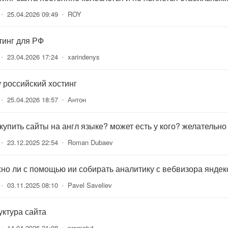
•
25.04.2026 09:49
•
ROY
тинг для РФ
•
23.04.2026 17:24
•
xarindenys
 российский хостинг
•
25.04.2026 18:57
•
Антон
 купить сайты на англ языке? может есть у кого? желательно
•
23.12.2025 22:54
•
Roman Dubaev
но ли с помощью ии собирать аналитику с вебвизора яндек
•
03.11.2025 08:10
•
Pavel Saveliev
уктура сайта
•
14.04.2026 21:08
•
promotut