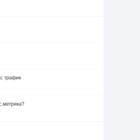
 с трафик
с.метрика?