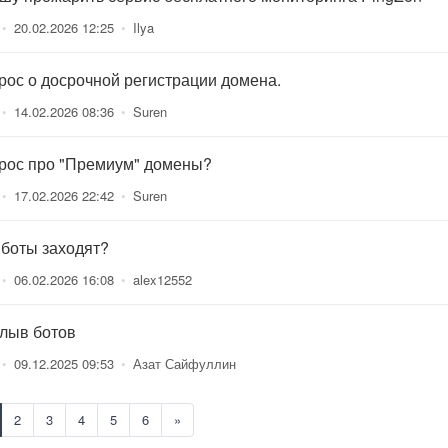
•
20.02.2026 12:25
•
Ilya
рос о досрочной регистрации домена.
•
14.02.2026 08:36
•
Suren
рос про "Премиум" домены?
•
17.02.2026 22:42
•
Suren
 боты заходят?
•
06.02.2026 16:08
•
alex12552
лыв ботов
•
09.12.2025 09:53
•
Азат Сайфуллин
2
3
4
5
6
»