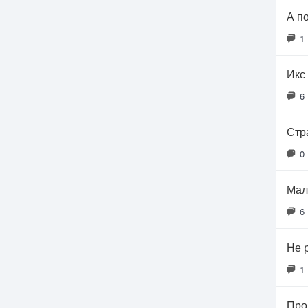
А п
1
Икс 
6
Стр
0
Мал
6
Не 
1
Про