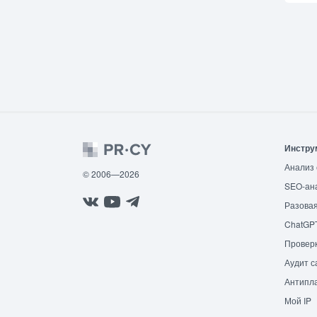
Инстру
Анализ 
© 2006—2026
SEO-ан
Разовая
ChatGP
Провер
Аудит с
Антипла
Мой IP