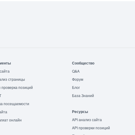
менты
Сообщество
сайта
Q&A
ализ страницы
Форум
 проверка позиций
Блог
T
База Знаний
ка посещаемости
Ресурсы
айта
API анализ сайта
гиат онлайн
API проверки позиций