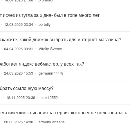
 исчез из гугла за 2 дня- был в топе много лет
•
12.03.2026 03:34
•
bertolly
скажите, какой движок выбрать для интернет-магазина?
•
04.04.2026 09:31
•
Vitaliy Sverov
работает яндекс вебмастер, у всех так?
•
24.03.2026 15:53
•
germann77778
 брать ссылочную массу?
4
•
18.11.2025 20:39
•
alex12552
оматические списания за сервис которым не пользовалась
•
20.03.2026 14:30
•
artsens artsens