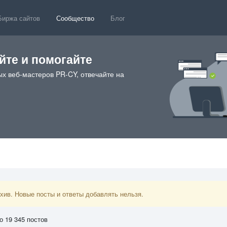
Биржа сайтов
Сообщество
Блог
те и помогайте
х веб-мастеров PR-CY, отвечайте на
ив. Новые посты и ответы добавлять нельзя.
о 19 345 постов