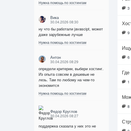
Нужна помощь по хостингам
3
Вика
30.04.2026 08:30
Хос
ну что бы работали javascipt, может
9
даже зарубежные лучше
Нужна помощь по хостингам
Ищу
Антон
6
30.04.2026 08:29
определи критерии, выбери хостинг.
Где
Из опыта совсем в дешевые не
лезь. Там по любому на чем-то
1
экономится
Нужна помощь по хостингам
Мож
8
Федор Круглов
30.04.2026 08:27
Стр
поддержка сказала у них это не
0