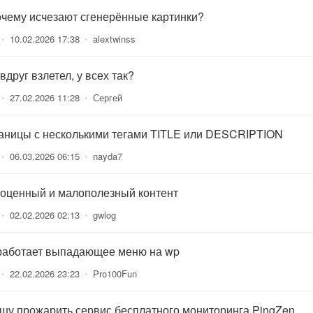
очему исчезают сгенерённые картинки?
•
10.02.2026 17:38
•
alextwinss
вдруг взлетел, у всех так?
•
27.02.2026 11:28
•
Сергей
аницы с несколькими тегами TITLE или DESCRIPTION
•
06.03.2026 06:15
•
nayda7
оценный и малополезный контент
•
02.02.2026 02:13
•
gwlog
работает выпадающее меню на wp
•
22.02.2026 23:23
•
Pro100Fun
шу прожарить сервис бесплатного мониторинга PingZen