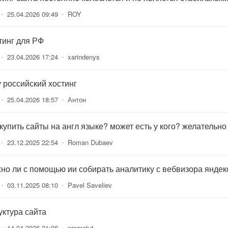
•
25.04.2026 09:49
•
ROY
тинг для РФ
•
23.04.2026 17:24
•
xarindenys
 российский хостинг
•
25.04.2026 18:57
•
Антон
 купить сайты на англ языке? может есть у кого? желательно
•
23.12.2025 22:54
•
Roman Dubaev
но ли с помощью ии собирать аналитику с вебвизора яндек
•
03.11.2025 08:10
•
Pavel Saveliev
уктура сайта
•
14.04.2026 21:08
•
promotut