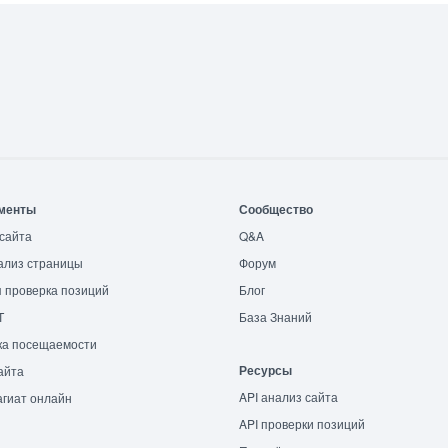
менты
Сообщество
сайта
Q&A
ализ страницы
Форум
 проверка позиций
Блог
T
База Знаний
ка посещаемости
Ресурсы
айта
API анализ сайта
гиат онлайн
API проверки позиций