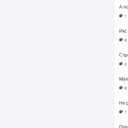
А п
1
Икс 
6
Стр
0
Мал
6
Не 
1
Про