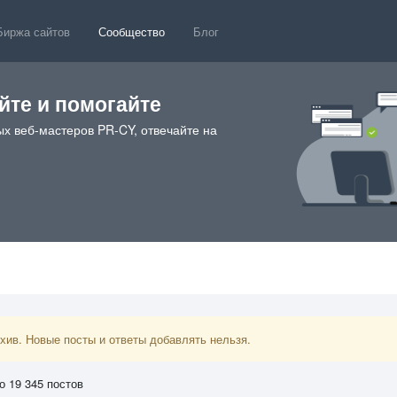
Биржа сайтов
Сообщество
Блог
те и помогайте
х веб-мастеров PR-CY, отвечайте на
ив. Новые посты и ответы добавлять нельзя.
о 19 345 постов