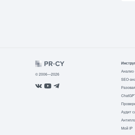
Инстру
Анализ 
© 2006—2026
SEO-ан
Разовая
ChatGP
Провер
Аудит с
Антипла
Мой IP