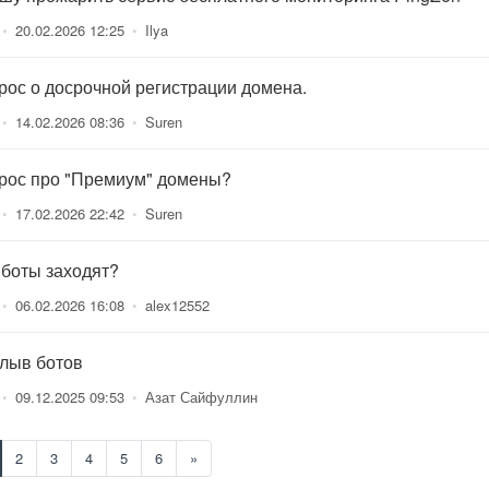
•
20.02.2026 12:25
•
Ilya
рос о досрочной регистрации домена.
•
14.02.2026 08:36
•
Suren
рос про "Премиум" домены?
•
17.02.2026 22:42
•
Suren
 боты заходят?
•
06.02.2026 16:08
•
alex12552
лыв ботов
•
09.12.2025 09:53
•
Азат Сайфуллин
2
3
4
5
6
»