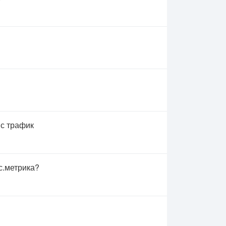
 с трафик
с.метрика?