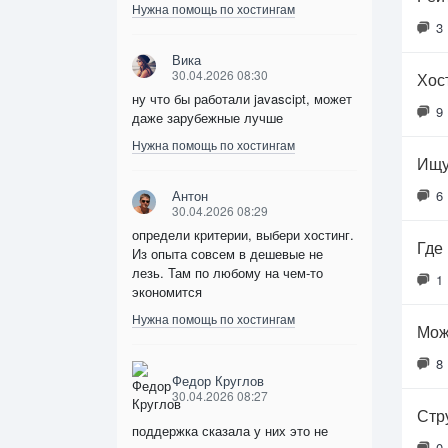
Нужна помощь по хостингам
3
Вика
30.04.2026 08:30
Хос
ну что бы работали javascipt, может
9
даже зарубежные лучше
Нужна помощь по хостингам
Ищу
Антон
6
30.04.2026 08:29
определи критерии, выбери хостинг.
Где
Из опыта совсем в дешевые не
лезь. Там по любому на чем-то
1
экономится
Нужна помощь по хостингам
Мож
8
Федор Круглов
30.04.2026 08:27
Стр
поддержка сказала у них это не
0