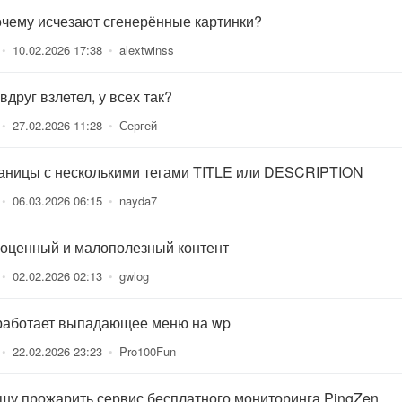
очему исчезают сгенерённые картинки?
•
10.02.2026 17:38
•
alextwinss
вдруг взлетел, у всех так?
•
27.02.2026 11:28
•
Сергей
аницы с несколькими тегами TITLE или DESCRIPTION
•
06.03.2026 06:15
•
nayda7
оценный и малополезный контент
•
02.02.2026 02:13
•
gwlog
работает выпадающее меню на wp
•
22.02.2026 23:23
•
Pro100Fun
шу прожарить сервис бесплатного мониторинга PingZen