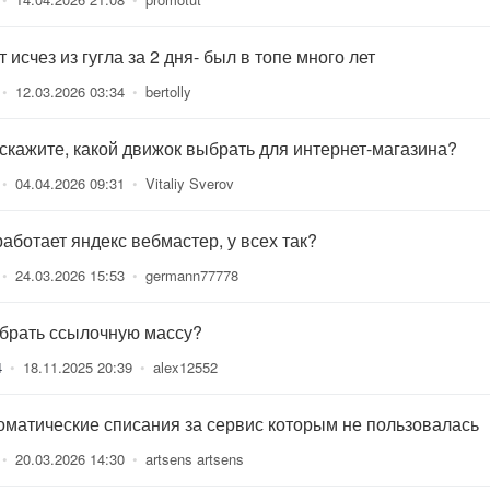
 исчез из гугла за 2 дня- был в топе много лет
•
12.03.2026 03:34
•
bertolly
скажите, какой движок выбрать для интернет-магазина?
•
04.04.2026 09:31
•
Vitaliy Sverov
работает яндекс вебмастер, у всех так?
•
24.03.2026 15:53
•
germann77778
 брать ссылочную массу?
4
•
18.11.2025 20:39
•
alex12552
оматические списания за сервис которым не пользовалась
•
20.03.2026 14:30
•
artsens artsens