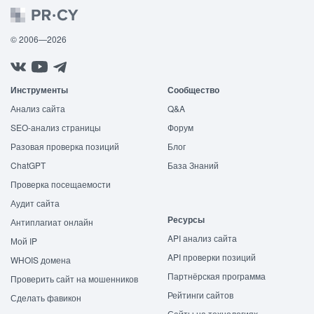
© 2006—2026
Инструменты
Сообщество
Анализ сайта
Q&A
SEO-анализ страницы
Форум
Разовая проверка позиций
Блог
ChatGPT
База Знаний
Проверка посещаемости
Аудит сайта
Ресурсы
Антиплагиат онлайн
API анализ сайта
Мой IP
API проверки позиций
WHOIS домена
Партнёрская программа
Проверить сайт на мошенников
Рейтинги сайтов
Сделать фавикон
Сайты на технологиях