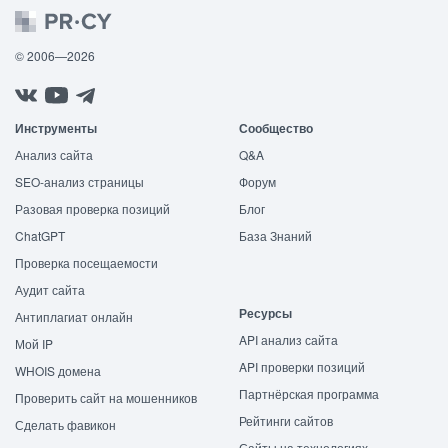
© 2006—2026
Инструменты
Сообщество
Анализ сайта
Q&A
SEO-анализ страницы
Форум
Разовая проверка позиций
Блог
ChatGPT
База Знаний
Проверка посещаемости
Аудит сайта
Ресурсы
Антиплагиат онлайн
API анализ сайта
Мой IP
API проверки позиций
WHOIS домена
Партнёрская программа
Проверить сайт на мошенников
Рейтинги сайтов
Сделать фавикон
Сайты на технологиях