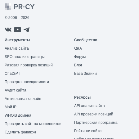
© 2006—2026
Инструменты
Сообщество
Анализ сайта
Q&A
SEO-анализ страницы
Форум
Разовая проверка позиций
Блог
ChatGPT
База Знаний
Проверка посещаемости
Аудит сайта
Ресурсы
Антиплагиат онлайн
API анализ сайта
Мой IP
API проверки позиций
WHOIS домена
Партнёрская программа
Проверить сайт на мошенников
Рейтинги сайтов
Сделать фавикон
Сайты на технологиях