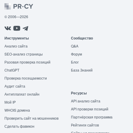
© 2006—2026
Инструменты
Сообщество
Анализ сайта
Q&A
SEO-анализ страницы
Форум
Разовая проверка позиций
Блог
ChatGPT
База Знаний
Проверка посещаемости
Аудит сайта
Ресурсы
Антиплагиат онлайн
API анализ сайта
Мой IP
API проверки позиций
WHOIS домена
Партнёрская программа
Проверить сайт на мошенников
Рейтинги сайтов
Сделать фавикон
Сайты на технологиях