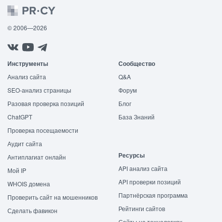
© 2006—2026
Инструменты
Сообщество
Анализ сайта
Q&A
SEO-анализ страницы
Форум
Разовая проверка позиций
Блог
ChatGPT
База Знаний
Проверка посещаемости
Аудит сайта
Ресурсы
Антиплагиат онлайн
API анализ сайта
Мой IP
API проверки позиций
WHOIS домена
Партнёрская программа
Проверить сайт на мошенников
Рейтинги сайтов
Сделать фавикон
Сайты на технологиях