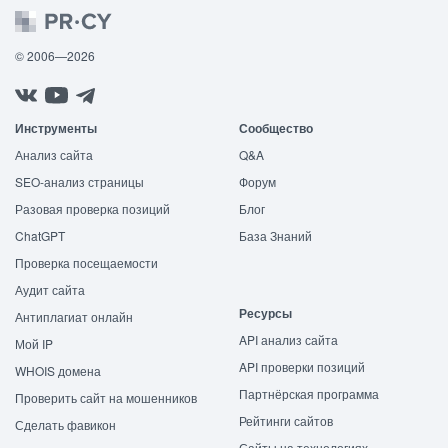
© 2006—2026
Инструменты
Сообщество
Анализ сайта
Q&A
SEO-анализ страницы
Форум
Разовая проверка позиций
Блог
ChatGPT
База Знаний
Проверка посещаемости
Аудит сайта
Ресурсы
Антиплагиат онлайн
API анализ сайта
Мой IP
API проверки позиций
WHOIS домена
Партнёрская программа
Проверить сайт на мошенников
Рейтинги сайтов
Сделать фавикон
Сайты на технологиях