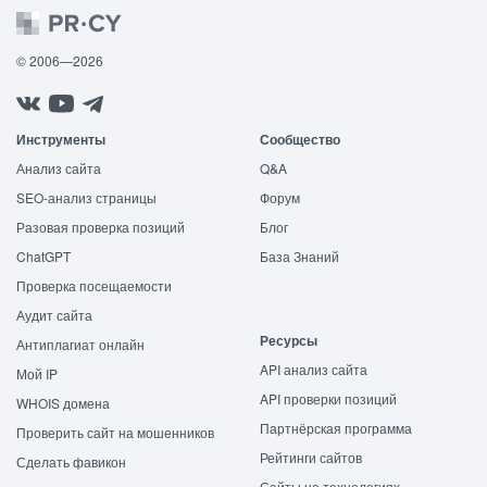
© 2006—2026
Инструменты
Сообщество
Анализ сайта
Q&A
SEO-анализ страницы
Форум
Разовая проверка позиций
Блог
ChatGPT
База Знаний
Проверка посещаемости
Аудит сайта
Ресурсы
Антиплагиат онлайн
API анализ сайта
Мой IP
API проверки позиций
WHOIS домена
Партнёрская программа
Проверить сайт на мошенников
Рейтинги сайтов
Сделать фавикон
Сайты на технологиях