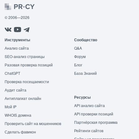
© 2006—2026
Инструменты
Сообщество
Анализ сайта
Q&A
SEO-анализ страницы
Форум
Разовая проверка позиций
Блог
ChatGPT
База Знаний
Проверка посещаемости
Аудит сайта
Ресурсы
Антиплагиат онлайн
API анализ сайта
Мой IP
API проверки позиций
WHOIS домена
Партнёрская программа
Проверить сайт на мошенников
Рейтинги сайтов
Сделать фавикон
Сайты на технологиях