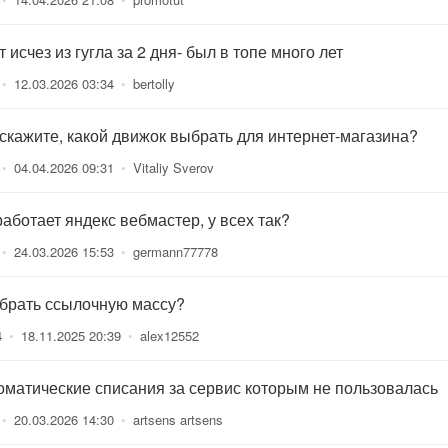
 исчез из гугла за 2 дня- был в топе много лет
•
12.03.2026 03:34
•
bertolly
скажите, какой движок выбрать для интернет-магазина?
•
04.04.2026 09:31
•
Vitaliy Sverov
работает яндекс вебмастер, у всех так?
•
24.03.2026 15:53
•
germann77778
 брать ссылочную массу?
4
•
18.11.2025 20:39
•
alex12552
оматические списания за сервис которым не пользовалась
•
20.03.2026 14:30
•
artsens artsens