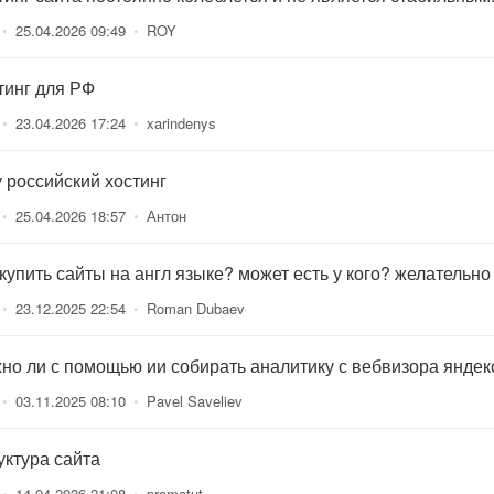
•
25.04.2026 09:49
•
ROY
тинг для РФ
•
23.04.2026 17:24
•
xarindenys
 российский хостинг
•
25.04.2026 18:57
•
Антон
 купить сайты на англ языке? может есть у кого? желательно
•
23.12.2025 22:54
•
Roman Dubaev
но ли с помощью ии собирать аналитику с вебвизора яндек
•
03.11.2025 08:10
•
Pavel Saveliev
уктура сайта
•
14.04.2026 21:08
•
promotut