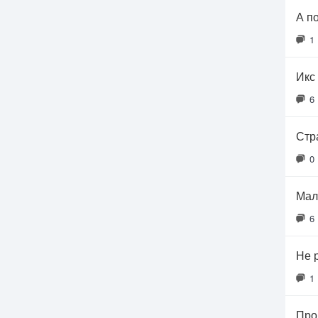
А п
1
Икс 
6
Стр
0
Мал
6
Не 
1
Про