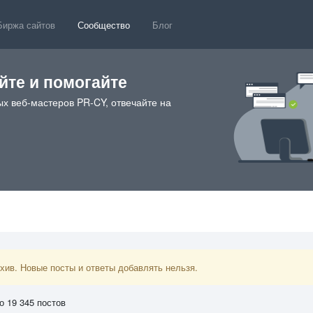
Биржа сайтов
Сообщество
Блог
те и помогайте
х веб-мастеров PR-CY, отвечайте на
ив. Новые посты и ответы добавлять нельзя.
о 19 345 постов