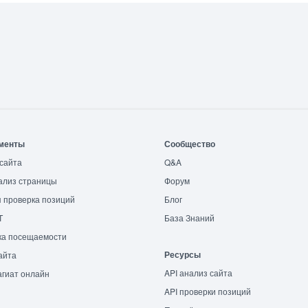
менты
Сообщество
сайта
Q&A
ализ страницы
Форум
 проверка позиций
Блог
T
База Знаний
ка посещаемости
Ресурсы
айта
API анализ сайта
гиат онлайн
API проверки позиций