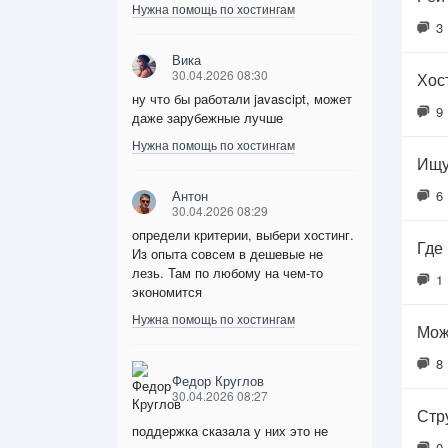
Нужна помощь по хостингам
3
Вика
30.04.2026 08:30
Хос
ну что бы работали javascipt, может
9
даже зарубежные лучше
Нужна помощь по хостингам
Ищу
Антон
6
30.04.2026 08:29
определи критерии, выбери хостинг.
Где
Из опыта совсем в дешевые не
лезь. Там по любому на чем-то
1
экономится
Нужна помощь по хостингам
Мож
8
Федор Круглов
30.04.2026 08:27
Стр
поддержка сказала у них это не
0