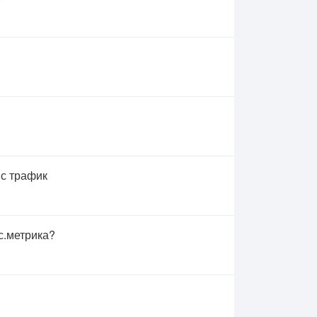
 с трафик
с.метрика?