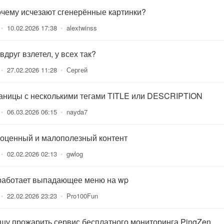
очему исчезают сгенерённые картинки?
•
10.02.2026 17:38
•
alextwinss
вдруг взлетел, у всех так?
•
27.02.2026 11:28
•
Сергей
аницы с несколькими тегами TITLE или DESCRIPTION
•
06.03.2026 06:15
•
nayda7
оценный и малополезный контент
•
02.02.2026 02:13
•
gwlog
работает выпадающее меню на wp
•
22.02.2026 23:23
•
Pro100Fun
шу прожарить сервис бесплатного мониторинга PingZen