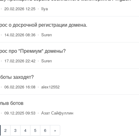
•
20.02.2026 12:25
•
Ilya
рос о досрочной регистрации домена.
•
14.02.2026 08:36
•
Suren
рос про "Премиум" домены?
•
17.02.2026 22:42
•
Suren
 боты заходят?
•
06.02.2026 16:08
•
alex12552
лыв ботов
•
09.12.2025 09:53
•
Азат Сайфуллин
2
3
4
5
6
»