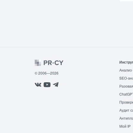
Инстру
Анализ 
© 2006—2026
SEO-ан
Разовая
ChatGP
Провер
Аудит с
Антипла
Мой IP