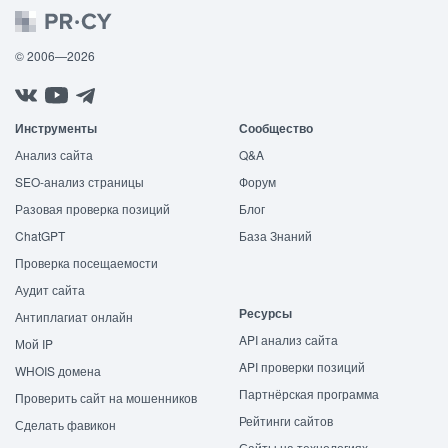
© 2006—2026
Инструменты
Сообщество
Анализ сайта
Q&A
SEO-анализ страницы
Форум
Разовая проверка позиций
Блог
ChatGPT
База Знаний
Проверка посещаемости
Аудит сайта
Ресурсы
Антиплагиат онлайн
API анализ сайта
Мой IP
API проверки позиций
WHOIS домена
Партнёрская программа
Проверить сайт на мошенников
Рейтинги сайтов
Сделать фавикон
Сайты на технологиях