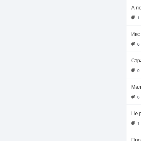
А п
1
Икс 
6
Стр
0
Мал
6
Не 
1
Про