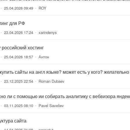
•
25.04.2026 09:49
•
ROY
тинг для РФ
•
23.04.2026 17:24
•
xarindenys
 российский хостинг
•
25.04.2026 18:57
•
Антон
 купить сайты на англ языке? может есть у кого? желательно
•
23.12.2025 22:54
•
Roman Dubaev
но ли с помощью ии собирать аналитику с вебвизора яндек
•
03.11.2025 08:10
•
Pavel Saveliev
уктура сайта
•
14.04.2026 21:08
•
promotut