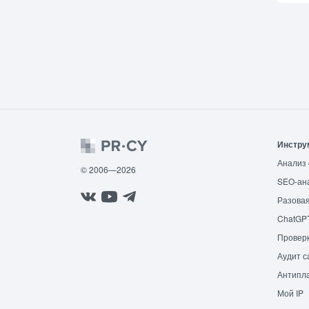
Инстру
Анализ 
© 2006—2026
SEO-ан
Разовая
ChatGP
Провер
Аудит с
Антипла
Мой IP