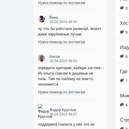
Нужна помощь по хостингам
3
Вика
30.04.2026 08:30
Хос
ну что бы работали javascipt, может
9
даже зарубежные лучше
Нужна помощь по хостингам
Ищу
Антон
6
30.04.2026 08:29
определи критерии, выбери хостинг.
Где
Из опыта совсем в дешевые не
лезь. Там по любому на чем-то
1
экономится
Нужна помощь по хостингам
Мож
8
Федор Круглов
30.04.2026 08:27
Стр
поддержка сказала у них это не
0