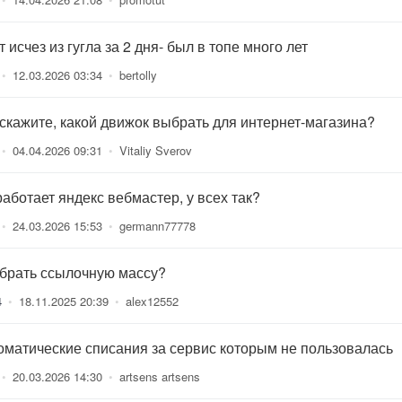
 исчез из гугла за 2 дня- был в топе много лет
•
12.03.2026 03:34
•
bertolly
скажите, какой движок выбрать для интернет-магазина?
•
04.04.2026 09:31
•
Vitaliy Sverov
работает яндекс вебмастер, у всех так?
•
24.03.2026 15:53
•
germann77778
 брать ссылочную массу?
4
•
18.11.2025 20:39
•
alex12552
оматические списания за сервис которым не пользовалась
•
20.03.2026 14:30
•
artsens artsens