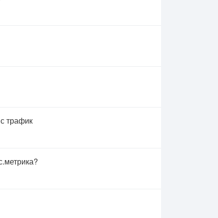
 с трафик
с.метрика?