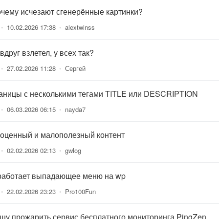
очему исчезают сгенерённые картинки?
•
10.02.2026 17:38
•
alextwinss
вдруг взлетел, у всех так?
•
27.02.2026 11:28
•
Сергей
аницы с несколькими тегами TITLE или DESCRIPTION
•
06.03.2026 06:15
•
nayda7
оценный и малополезный контент
•
02.02.2026 02:13
•
gwlog
работает выпадающее меню на wp
•
22.02.2026 23:23
•
Pro100Fun
шу прожарить сервис бесплатного мониторинга PingZen