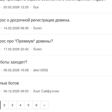
•
20.02.2026 12:25
•
Ilya
рос о досрочной регистрации домена.
•
14.02.2026 08:36
•
Suren
рос про "Премиум" домены?
•
17.02.2026 22:42
•
Suren
 боты заходят?
•
06.02.2026 16:08
•
alex12552
лыв ботов
•
09.12.2025 09:53
•
Азат Сайфуллин
2
3
4
5
6
»