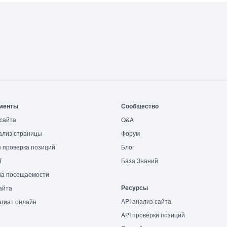
менты
Сообщество
сайта
Q&A
ализ страницы
Форум
 проверка позиций
Блог
T
База Знаний
ка посещаемости
Ресурсы
айта
API анализ сайта
гиат онлайн
API проверки позиций