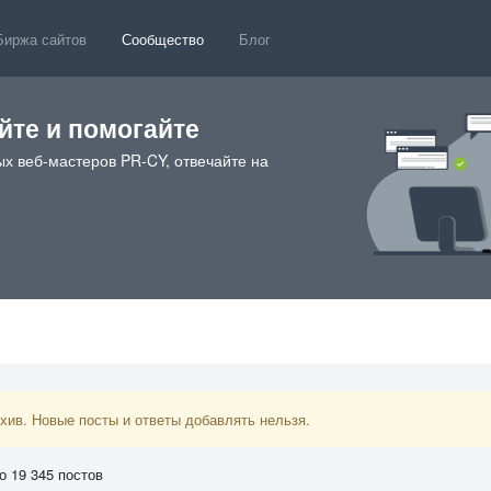
Биржа сайтов
Сообщество
Блог
те и помогайте
х веб-мастеров PR-CY, отвечайте на
ив. Новые посты и ответы добавлять нельзя.
о 19 345 постов