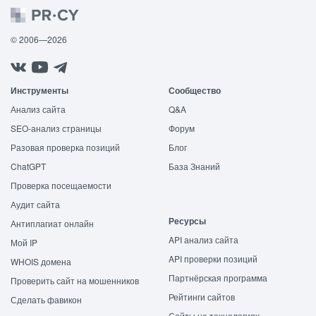
© 2006—2026
Инструменты
Сообщество
Анализ сайта
Q&A
SEO-анализ страницы
Форум
Разовая проверка позиций
Блог
ChatGPT
База Знаний
Проверка посещаемости
Аудит сайта
Ресурсы
Антиплагиат онлайн
API анализ сайта
Мой IP
API проверки позиций
WHOIS домена
Партнёрская программа
Проверить сайт на мошенников
Рейтинги сайтов
Сделать фавикон
Сайты на технологиях