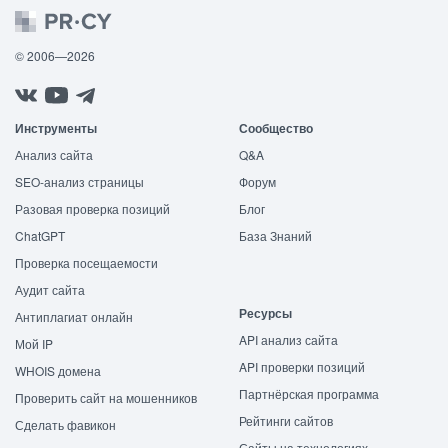
© 2006—2026
Инструменты
Сообщество
Анализ сайта
Q&A
SEO-анализ страницы
Форум
Разовая проверка позиций
Блог
ChatGPT
База Знаний
Проверка посещаемости
Аудит сайта
Ресурсы
Антиплагиат онлайн
API анализ сайта
Мой IP
API проверки позиций
WHOIS домена
Партнёрская программа
Проверить сайт на мошенников
Рейтинги сайтов
Сделать фавикон
Сайты на технологиях