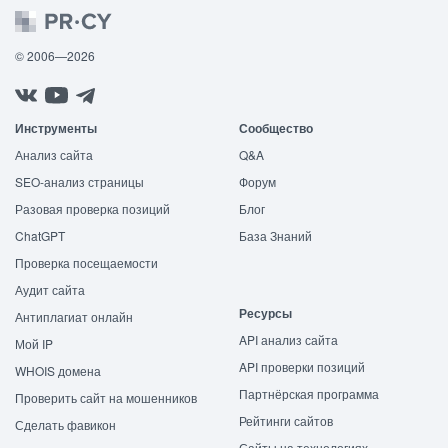
© 2006—2026
Инструменты
Сообщество
Анализ сайта
Q&A
SEO-анализ страницы
Форум
Разовая проверка позиций
Блог
ChatGPT
База Знаний
Проверка посещаемости
Аудит сайта
Ресурсы
Антиплагиат онлайн
API анализ сайта
Мой IP
API проверки позиций
WHOIS домена
Партнёрская программа
Проверить сайт на мошенников
Рейтинги сайтов
Сделать фавикон
Сайты на технологиях