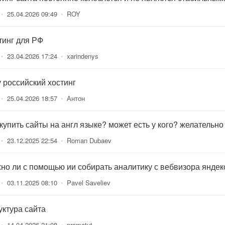
•
25.04.2026 09:49
•
ROY
тинг для РФ
•
23.04.2026 17:24
•
xarindenys
 российский хостинг
•
25.04.2026 18:57
•
Антон
 купить сайты на англ языке? может есть у кого? желательно
•
23.12.2025 22:54
•
Roman Dubaev
но ли с помощью ии собирать аналитику с вебвизора яндек
•
03.11.2025 08:10
•
Pavel Saveliev
уктура сайта
•
14.04.2026 21:08
•
promotut