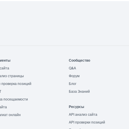
менты
Сообщество
сайта
Q&A
ализ страницы
Форум
 проверка позиций
Блог
T
База Знаний
ка посещаемости
Ресурсы
айта
API анализ сайта
гиат онлайн
API проверки позиций