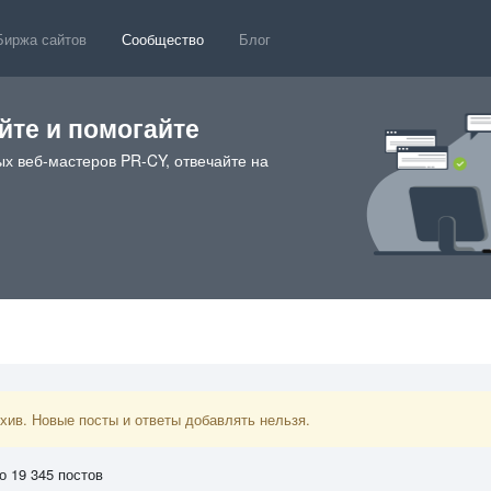
Биржа сайтов
Сообщество
Блог
те и помогайте
х веб-мастеров PR-CY, отвечайте на
ив. Новые посты и ответы добавлять нельзя.
о 19 345 постов