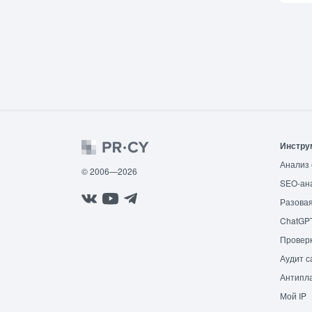
Инстру
Анализ 
© 2006—2026
SEO-ан
Разовая
ChatGP
Провер
Аудит с
Антипла
Мой IP