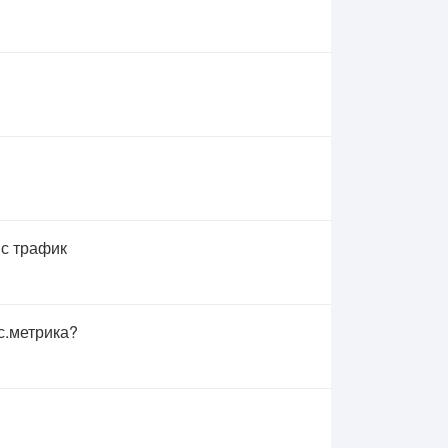
 с трафик
с.метрика?