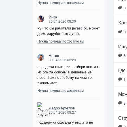
Нужна помощь по хостингам
3
Вика
30.04.2026 08:30
Хос
ну что бы работали javascipt, может
9
даже зарубежные лучше
Нужна помощь по хостингам
Ищу
Антон
6
30.04.2026 08:29
определи критерии, выбери хостинг.
Где
Из опыта совсем в дешевые не
лезь. Там по любому на чем-то
1
экономится
Нужна помощь по хостингам
Мож
8
Федор Круглов
30.04.2026 08:27
Стр
поддержка сказала у них это не
0