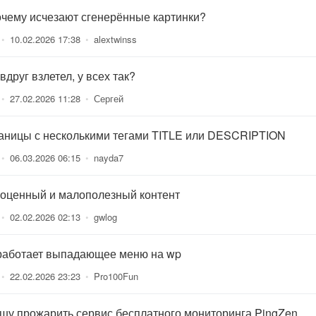
очему исчезают сгенерённые картинки?
•
10.02.2026 17:38
•
alextwinss
вдруг взлетел, у всех так?
•
27.02.2026 11:28
•
Сергей
аницы с несколькими тегами TITLE или DESCRIPTION
•
06.03.2026 06:15
•
nayda7
оценный и малополезный контент
•
02.02.2026 02:13
•
gwlog
работает выпадающее меню на wp
•
22.02.2026 23:23
•
Pro100Fun
шу прожарить сервис бесплатного мониторинга PingZen