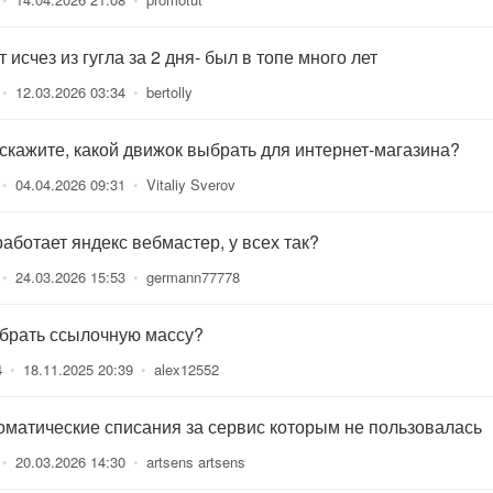
 исчез из гугла за 2 дня- был в топе много лет
•
12.03.2026 03:34
•
bertolly
скажите, какой движок выбрать для интернет-магазина?
•
04.04.2026 09:31
•
Vitaliy Sverov
работает яндекс вебмастер, у всех так?
•
24.03.2026 15:53
•
germann77778
 брать ссылочную массу?
4
•
18.11.2025 20:39
•
alex12552
оматические списания за сервис которым не пользовалась
•
20.03.2026 14:30
•
artsens artsens