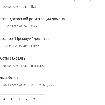
•
20.02.2026 12:25
•
Ilya
рос о досрочной регистрации домена.
•
14.02.2026 08:36
•
Suren
рос про "Премиум" домены?
•
17.02.2026 22:42
•
Suren
 боты заходят?
•
06.02.2026 16:08
•
alex12552
лыв ботов
•
09.12.2025 09:53
•
Азат Сайфуллин
2
3
4
5
6
»