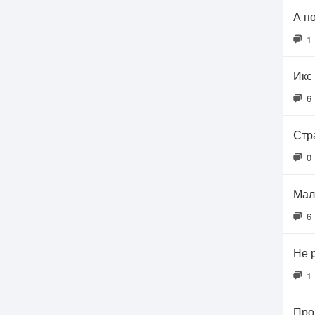
А п
1
Икс 
6
Стр
0
Мал
6
Не 
1
Про