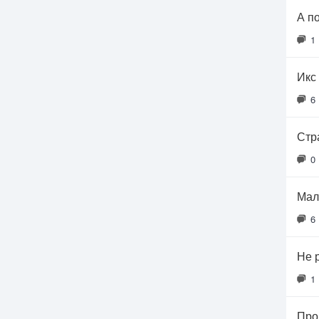
А п
1
Икс 
6
Стр
0
Мал
6
Не 
1
Про