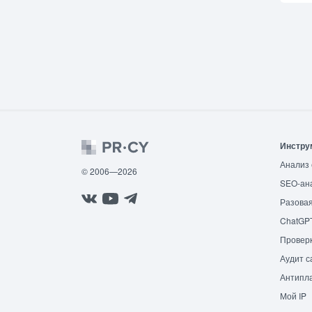
Инстру
Анализ 
© 2006—2026
SEO-ан
Разовая
ChatGP
Провер
Аудит с
Антипла
Мой IP