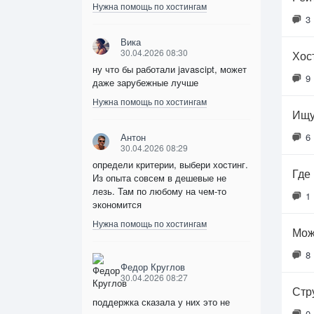
Нужна помощь по хостингам
3
Вика
30.04.2026 08:30
Хос
ну что бы работали javascipt, может
9
даже зарубежные лучше
Нужна помощь по хостингам
Ищу
Антон
6
30.04.2026 08:29
определи критерии, выбери хостинг.
Где
Из опыта совсем в дешевые не
лезь. Там по любому на чем-то
1
экономится
Нужна помощь по хостингам
Мож
8
Федор Круглов
30.04.2026 08:27
Стр
поддержка сказала у них это не
0