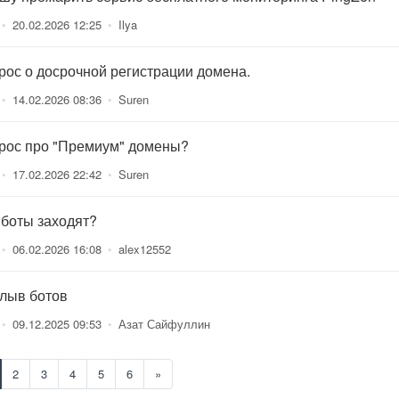
•
20.02.2026 12:25
•
Ilya
рос о досрочной регистрации домена.
•
14.02.2026 08:36
•
Suren
рос про "Премиум" домены?
•
17.02.2026 22:42
•
Suren
 боты заходят?
•
06.02.2026 16:08
•
alex12552
лыв ботов
•
09.12.2025 09:53
•
Азат Сайфуллин
2
3
4
5
6
»