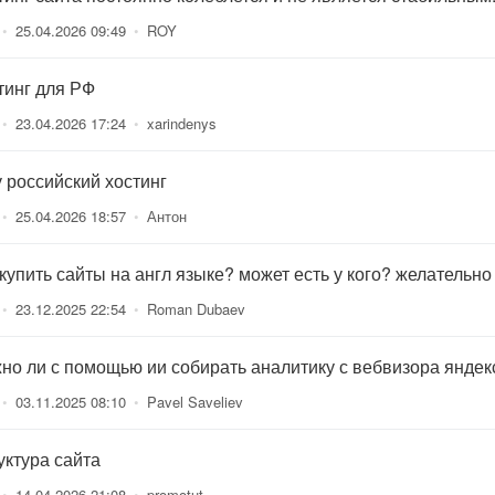
•
25.04.2026 09:49
•
ROY
тинг для РФ
•
23.04.2026 17:24
•
xarindenys
 российский хостинг
•
25.04.2026 18:57
•
Антон
 купить сайты на англ языке? может есть у кого? желательно
•
23.12.2025 22:54
•
Roman Dubaev
но ли с помощью ии собирать аналитику с вебвизора яндек
•
03.11.2025 08:10
•
Pavel Saveliev
уктура сайта
•
14.04.2026 21:08
•
promotut