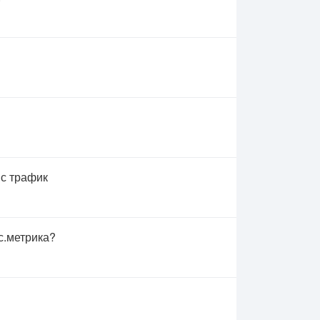
 с трафик
с.метрика?