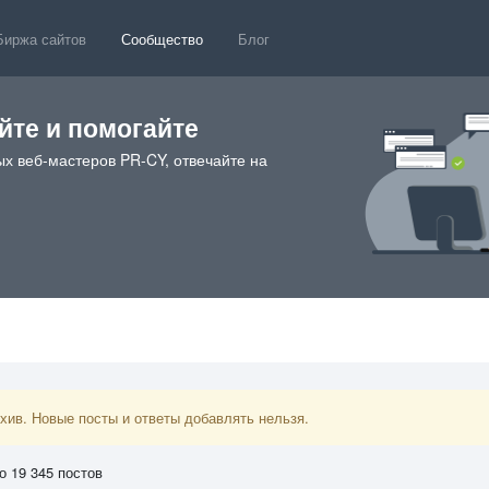
Биржа сайтов
Сообщество
Блог
те и помогайте
х веб-мастеров PR-CY, отвечайте на
ив. Новые посты и ответы добавлять нельзя.
о 19 345 постов