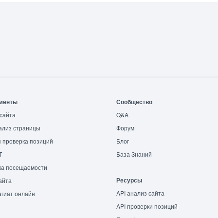
менты
Сообщество
сайта
Q&A
ализ страницы
Форум
 проверка позиций
Блог
T
База Знаний
ка посещаемости
Ресурсы
айта
API анализ сайта
гиат онлайн
API проверки позиций