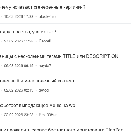
очему исчезают сгенерённые картинки?
•
10.02.2026 17:38
•
alextwinss
вдруг взлетел, у всех так?
•
27.02.2026 11:28
•
Сергей
аницы с несколькими тегами TITLE или DESCRIPTION
•
06.03.2026 06:15
•
nayda7
оценный и малополезный контент
•
02.02.2026 02:13
•
gwlog
работает выпадающее меню на wp
•
22.02.2026 23:23
•
Pro100Fun
шу прожарить сервис бесплатного мониторинга PingZen