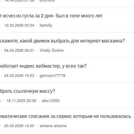
 исчез из гугла за 2 дня- был в топе много лет
•
12.03.2026 03:34
•
bertolly
скажите, какой движок выбрать для интернет-магазина?
•
04.04.2026 09:31
•
Vitaliy Sverov
работает яндекс вебмастер, у всех так?
•
24.03.2026 15:53
•
germann77778
 брать ссылочную массу?
4
•
18.11.2025 20:39
•
alex12552
оматические списания за сервис которым не пользовалась
•
20.03.2026 14:30
•
artsens artsens