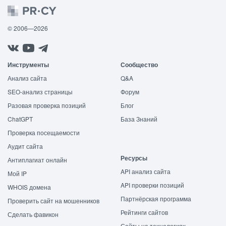
© 2006—2026
Инструменты
Сообщество
Анализ сайта
Q&A
SEO-анализ страницы
Форум
Разовая проверка позиций
Блог
ChatGPT
База Знаний
Проверка посещаемости
Аудит сайта
Ресурсы
Антиплагиат онлайн
API анализ сайта
Мой IP
API проверки позиций
WHOIS домена
Партнёрская программа
Проверить сайт на мошенников
Рейтинги сайтов
Сделать фавикон
Сайты на технологиях