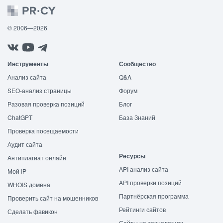
© 2006—2026
Инструменты
Сообщество
Анализ сайта
Q&A
SEO-анализ страницы
Форум
Разовая проверка позиций
Блог
ChatGPT
База Знаний
Проверка посещаемости
Аудит сайта
Ресурсы
Антиплагиат онлайн
API анализ сайта
Мой IP
API проверки позиций
WHOIS домена
Партнёрская программа
Проверить сайт на мошенников
Рейтинги сайтов
Сделать фавикон
Сайты на технологиях