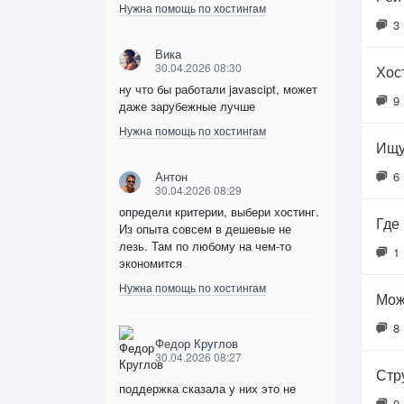
Нужна помощь по хостингам
3
Вика
30.04.2026 08:30
Хос
ну что бы работали javascipt, может
9
даже зарубежные лучше
Нужна помощь по хостингам
Ищу
Антон
6
30.04.2026 08:29
определи критерии, выбери хостинг.
Где
Из опыта совсем в дешевые не
лезь. Там по любому на чем-то
1
экономится
Нужна помощь по хостингам
Мож
8
Федор Круглов
30.04.2026 08:27
Стр
поддержка сказала у них это не
0