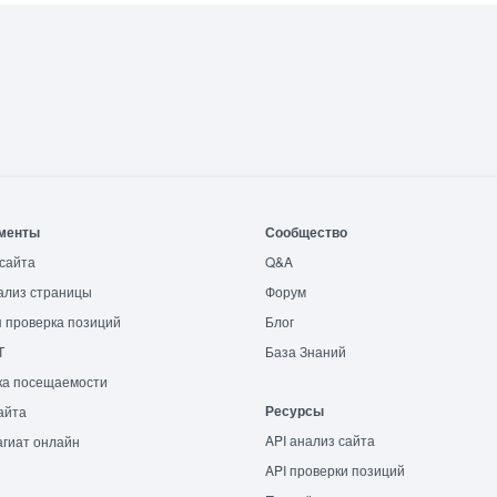
менты
Сообщество
сайта
Q&A
ализ страницы
Форум
 проверка позиций
Блог
T
База Знаний
ка посещаемости
Ресурсы
айта
API анализ сайта
гиат онлайн
API проверки позиций