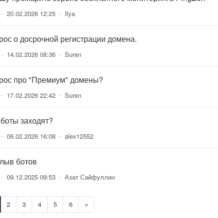
•
20.02.2026 12:25
•
Ilya
рос о досрочной регистрации домена.
•
14.02.2026 08:36
•
Suren
рос про "Премиум" домены?
•
17.02.2026 22:42
•
Suren
 боты заходят?
•
06.02.2026 16:08
•
alex12552
лыв ботов
•
09.12.2025 09:53
•
Азат Сайфуллин
2
3
4
5
6
»