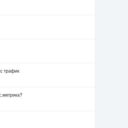
 с трафик
с.метрика?