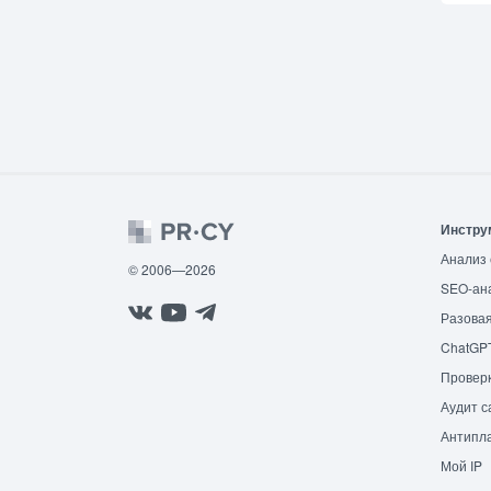
Инстру
Анализ 
© 2006—2026
SEO-ан
Разовая
ChatGP
Провер
Аудит с
Антипла
Мой IP