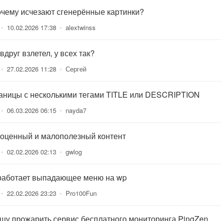
очему исчезают сгенерённые картинки?
•
10.02.2026 17:38
•
alextwinss
вдруг взлетел, у всех так?
•
27.02.2026 11:28
•
Сергей
аницы с несколькими тегами TITLE или DESCRIPTION
•
06.03.2026 06:15
•
nayda7
оценный и малополезный контент
•
02.02.2026 02:13
•
gwlog
работает выпадающее меню на wp
•
22.02.2026 23:23
•
Pro100Fun
шу прожарить сервис бесплатного мониторинга PingZen