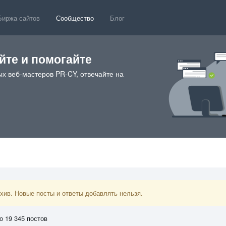
Биржа сайтов
Сообщество
Блог
те и помогайте
х веб-мастеров PR-CY, отвечайте на
ив. Новые посты и ответы добавлять нельзя.
о 19 345 постов