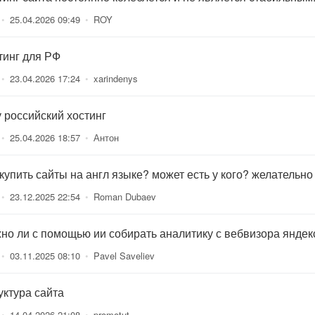
•
25.04.2026 09:49
•
ROY
тинг для РФ
•
23.04.2026 17:24
•
xarindenys
 российский хостинг
•
25.04.2026 18:57
•
Антон
 купить сайты на англ языке? может есть у кого? желательно
•
23.12.2025 22:54
•
Roman Dubaev
но ли с помощью ии собирать аналитику с вебвизора яндек
•
03.11.2025 08:10
•
Pavel Saveliev
уктура сайта
•
14.04.2026 21:08
•
promotut