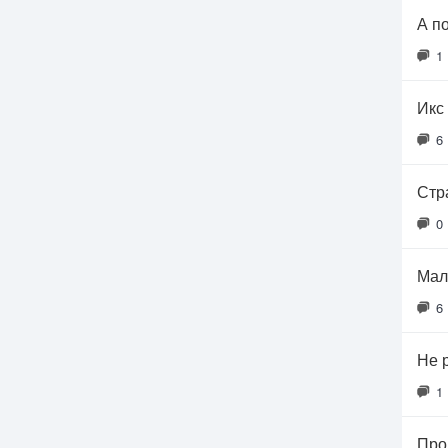
А п
1
Икс 
6
Стр
0
Мал
6
Не 
1
Про