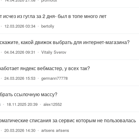
 исчез из гугла за 2 дня- был в топе много лет
•
12.03.2026 03:34
•
bertolly
скажите, какой движок выбрать для интернет-магазина?
•
04.04.2026 09:31
•
Vitaliy Sverov
работает яндекс вебмастер, у всех так?
•
24.03.2026 15:53
•
germann77778
 брать ссылочную массу?
4
•
18.11.2025 20:39
•
alex12552
оматические списания за сервис которым не пользовалась
•
20.03.2026 14:30
•
artsens artsens