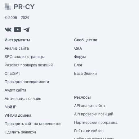
© 2006—2026
Инструменты
Сообщество
Анализ сайта
Q&A
SEO-анализ страницы
Форум
Разовая проверка позиций
Блог
ChatGPT
База Знаний
Проверка посещаемости
Аудит сайта
Ресурсы
Антиплагиат онлайн
API анализ сайта
Мой IP
API проверки позиций
WHOIS домена
Партнёрская программа
Проверить сайт на мошенников
Рейтинги сайтов
Сделать фавикон
Сайты на технологиях