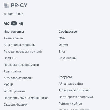
© 2006—2026
Инструменты
Сообщество
Анализ сайта
Q&A
SEO-анализ страницы
Форум
Разовая проверка позиций
Блог
ChatGPT
База Знаний
Проверка посещаемости
Аудит сайта
Ресурсы
Антиплагиат онлайн
API анализ сайта
Мой IP
API проверки позиций
WHOIS домена
Партнёрская программа
Проверить сайт на мошенников
Рейтинги сайтов
Сделать фавикон
Сайты на технологиях