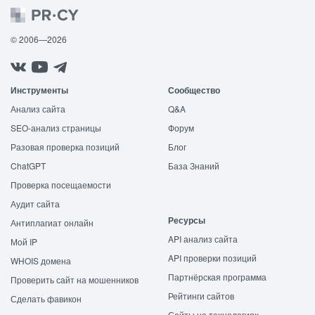
© 2006—2026
Инструменты
Сообщество
Анализ сайта
Q&A
SEO-анализ страницы
Форум
Разовая проверка позиций
Блог
ChatGPT
База Знаний
Проверка посещаемости
Аудит сайта
Ресурсы
Антиплагиат онлайн
API анализ сайта
Мой IP
API проверки позиций
WHOIS домена
Партнёрская программа
Проверить сайт на мошенников
Рейтинги сайтов
Сделать фавикон
Сайты на технологиях