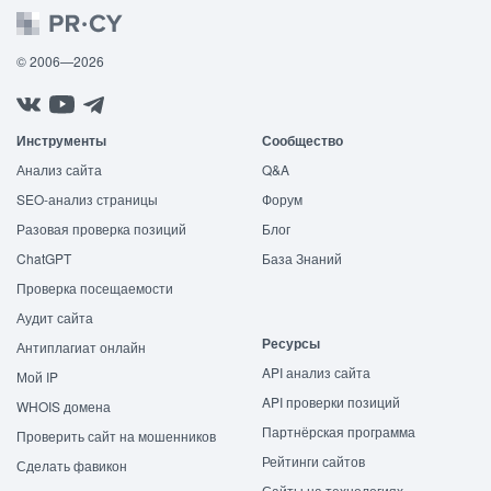
© 2006—2026
Инструменты
Сообщество
Анализ сайта
Q&A
SEO-анализ страницы
Форум
Разовая проверка позиций
Блог
ChatGPT
База Знаний
Проверка посещаемости
Аудит сайта
Ресурсы
Антиплагиат онлайн
API анализ сайта
Мой IP
API проверки позиций
WHOIS домена
Партнёрская программа
Проверить сайт на мошенников
Рейтинги сайтов
Сделать фавикон
Сайты на технологиях