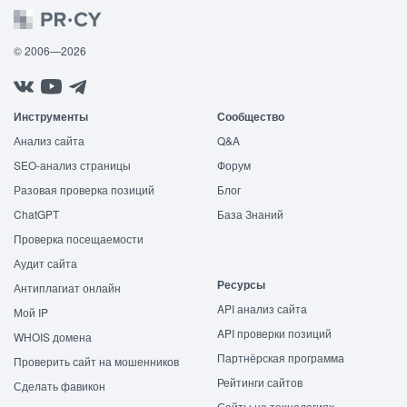
© 2006—2026
Инструменты
Сообщество
Анализ сайта
Q&A
SEO-анализ страницы
Форум
Разовая проверка позиций
Блог
ChatGPT
База Знаний
Проверка посещаемости
Аудит сайта
Ресурсы
Антиплагиат онлайн
API анализ сайта
Мой IP
API проверки позиций
WHOIS домена
Партнёрская программа
Проверить сайт на мошенников
Рейтинги сайтов
Сделать фавикон
Сайты на технологиях