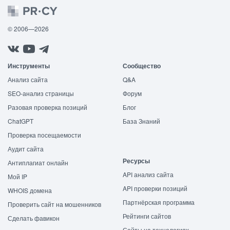
© 2006—2026
Инструменты
Сообщество
Анализ сайта
Q&A
SEO-анализ страницы
Форум
Разовая проверка позиций
Блог
ChatGPT
База Знаний
Проверка посещаемости
Аудит сайта
Ресурсы
Антиплагиат онлайн
API анализ сайта
Мой IP
API проверки позиций
WHOIS домена
Партнёрская программа
Проверить сайт на мошенников
Рейтинги сайтов
Сделать фавикон
Сайты на технологиях