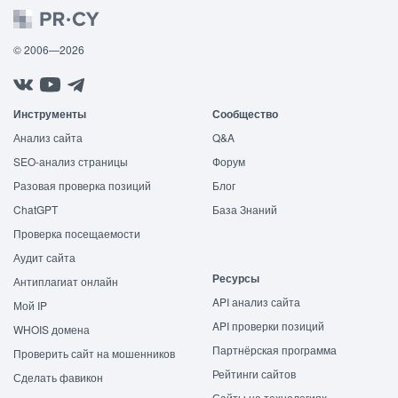
© 2006—2026
Инструменты
Сообщество
Анализ сайта
Q&A
SEO-анализ страницы
Форум
Разовая проверка позиций
Блог
ChatGPT
База Знаний
Проверка посещаемости
Аудит сайта
Ресурсы
Антиплагиат онлайн
API анализ сайта
Мой IP
API проверки позиций
WHOIS домена
Партнёрская программа
Проверить сайт на мошенников
Рейтинги сайтов
Сделать фавикон
Сайты на технологиях