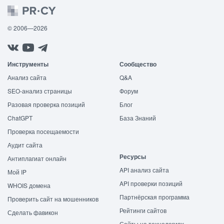
© 2006—2026
Инструменты
Сообщество
Анализ сайта
Q&A
SEO-анализ страницы
Форум
Разовая проверка позиций
Блог
ChatGPT
База Знаний
Проверка посещаемости
Аудит сайта
Ресурсы
Антиплагиат онлайн
API анализ сайта
Мой IP
API проверки позиций
WHOIS домена
Партнёрская программа
Проверить сайт на мошенников
Рейтинги сайтов
Сделать фавикон
Сайты на технологиях