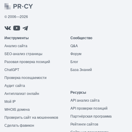
© 2006—2026
Инструменты
Сообщество
Анализ сайта
Q&A
SEO-анализ страницы
Форум
Разовая проверка позиций
Блог
ChatGPT
База Знаний
Проверка посещаемости
Аудит сайта
Ресурсы
Антиплагиат онлайн
API анализ сайта
Мой IP
API проверки позиций
WHOIS домена
Партнёрская программа
Проверить сайт на мошенников
Рейтинги сайтов
Сделать фавикон
Сайты на технологиях