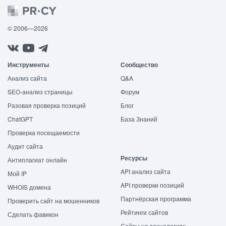
© 2006—2026
Инструменты
Сообщество
Анализ сайта
Q&A
SEO-анализ страницы
Форум
Разовая проверка позиций
Блог
ChatGPT
База Знаний
Проверка посещаемости
Аудит сайта
Ресурсы
Антиплагиат онлайн
API анализ сайта
Мой IP
API проверки позиций
WHOIS домена
Партнёрская программа
Проверить сайт на мошенников
Рейтинги сайтов
Сделать фавикон
Сайты на технологиях