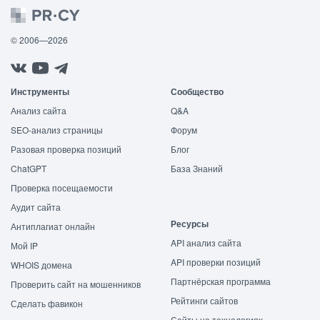
© 2006—2026
Инструменты
Сообщество
Анализ сайта
Q&A
SEO-анализ страницы
Форум
Разовая проверка позиций
Блог
ChatGPT
База Знаний
Проверка посещаемости
Аудит сайта
Ресурсы
Антиплагиат онлайн
API анализ сайта
Мой IP
API проверки позиций
WHOIS домена
Партнёрская программа
Проверить сайт на мошенников
Рейтинги сайтов
Сделать фавикон
Сайты на технологиях