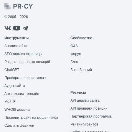
© 2006—2026
Инструменты
Сообщество
Анализ сайта
Q&A
SEO-анализ страницы
Форум
Разовая проверка позиций
Блог
ChatGPT
База Знаний
Проверка посещаемости
Аудит сайта
Ресурсы
Антиплагиат онлайн
API анализ сайта
Мой IP
API проверки позиций
WHOIS домена
Партнёрская программа
Проверить сайт на мошенников
Рейтинги сайтов
Сделать фавикон
Сайты на технологиях