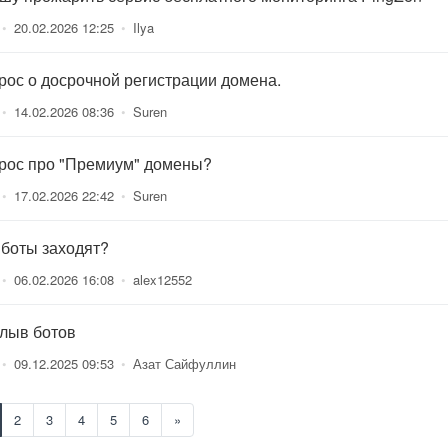
•
20.02.2026 12:25
•
Ilya
рос о досрочной регистрации домена.
•
14.02.2026 08:36
•
Suren
рос про "Премиум" домены?
•
17.02.2026 22:42
•
Suren
 боты заходят?
•
06.02.2026 16:08
•
alex12552
лыв ботов
•
09.12.2025 09:53
•
Азат Сайфуллин
2
3
4
5
6
»