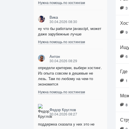
Нужна помощь по хостингам
3
Вика
30.04.2026 08:30
Хос
ну что бы работали javascipt, может
9
даже зарубежные лучше
Нужна помощь по хостингам
Ищу
Антон
6
30.04.2026 08:29
определи критерии, выбери хостинг.
Где
Из опыта совсем в дешевые не
лезь. Там по любому на чем-то
1
экономится
Нужна помощь по хостингам
Мож
8
Федор Круглов
30.04.2026 08:27
Стр
поддержка сказала у них это не
0