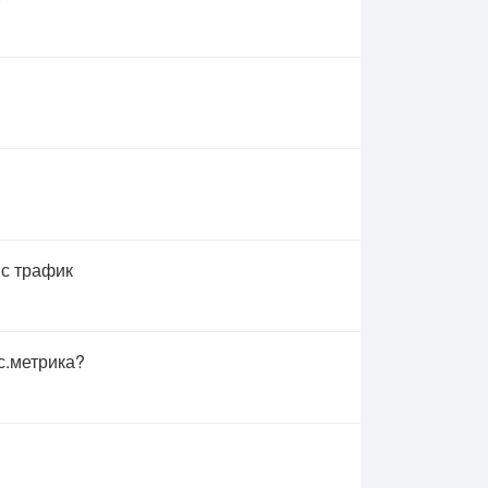
 с трафик
с.метрика?