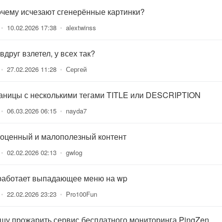
очему исчезают сгенерённые картинки?
•
10.02.2026 17:38
•
alextwinss
вдруг взлетел, у всех так?
•
27.02.2026 11:28
•
Сергей
аницы с несколькими тегами TITLE или DESCRIPTION
•
06.03.2026 06:15
•
nayda7
оценный и малополезный контент
•
02.02.2026 02:13
•
gwlog
работает выпадающее меню на wp
•
22.02.2026 23:23
•
Pro100Fun
шу прожарить сервис бесплатного мониторинга PingZen