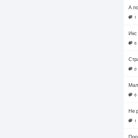
А п
1
Икс 
6
Стр
0
Мал
6
Не 
1
Про