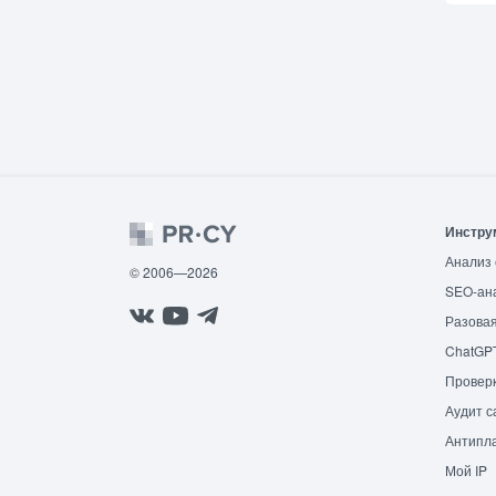
Инстру
Анализ 
© 2006—2026
SEO-ан
Разовая
ChatGP
Провер
Аудит с
Антипла
Мой IP