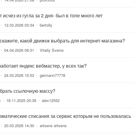
 исчез из гугла за 2 дня- был в топе много лет
•
12.03.2026 03:34
•
bertolly
скажите, какой движок выбрать для интернет-магазина?
•
04.04.2026 09:31
•
Vitaliy Sverov
работает яндекс вебмастер, у всех так?
•
24.03.2026 15:53
•
germann77778
 брать ссылочную массу?
4
•
18.11.2025 20:39
•
alex12552
оматические списания за сервис которым не пользовалась
•
20.03.2026 14:30
•
artsens artsens