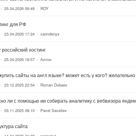
•
25.04.2026 09:49
•
ROY
тинг для РФ
•
23.04.2026 17:24
•
xarindenys
 российский хостинг
•
25.04.2026 18:57
•
Антон
 купить сайты на англ языке? может есть у кого? желательно
•
23.12.2025 22:54
•
Roman Dubaev
но ли с помощью ии собирать аналитику с вебвизора яндек
•
03.11.2025 08:10
•
Pavel Saveliev
уктура сайта
•
14.04.2026 21:08
•
promotut