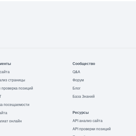
менты
Сообщество
сайта
Q&A
ализ страницы
Форум
 проверка позиций
Блог
T
База Знаний
ка посещаемости
Ресурсы
айта
API анализ сайта
гиат онлайн
API проверки позиций