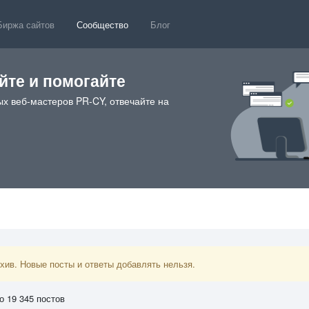
Биржа сайтов
Сообщество
Блог
те и помогайте
х веб-мастеров PR-CY, отвечайте на
ив. Новые посты и ответы добавлять нельзя.
о 19 345 постов