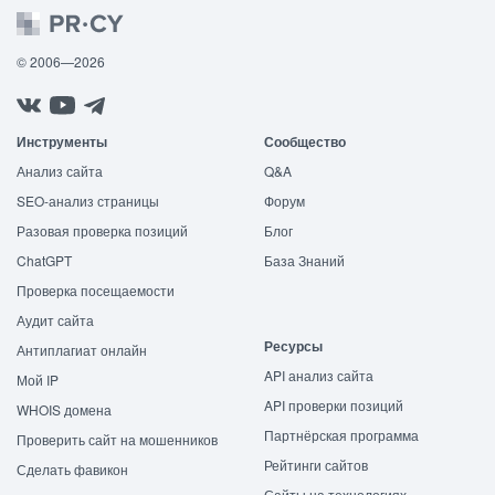
© 2006—2026
Инструменты
Сообщество
Анализ сайта
Q&A
SEO-анализ страницы
Форум
Разовая проверка позиций
Блог
ChatGPT
База Знаний
Проверка посещаемости
Аудит сайта
Ресурсы
Антиплагиат онлайн
API анализ сайта
Мой IP
API проверки позиций
WHOIS домена
Партнёрская программа
Проверить сайт на мошенников
Рейтинги сайтов
Сделать фавикон
Сайты на технологиях