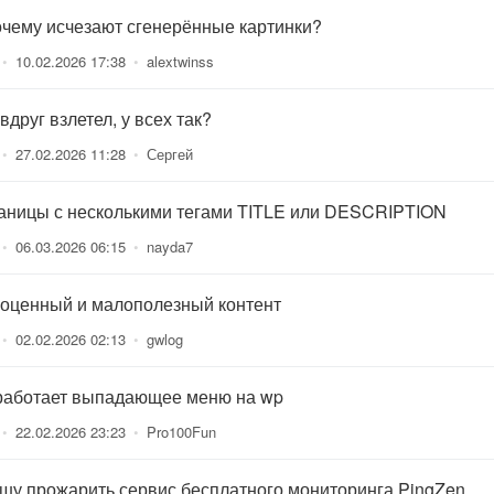
очему исчезают сгенерённые картинки?
•
10.02.2026 17:38
•
alextwinss
вдруг взлетел, у всех так?
•
27.02.2026 11:28
•
Сергей
аницы с несколькими тегами TITLE или DESCRIPTION
•
06.03.2026 06:15
•
nayda7
оценный и малополезный контент
•
02.02.2026 02:13
•
gwlog
работает выпадающее меню на wp
•
22.02.2026 23:23
•
Pro100Fun
шу прожарить сервис бесплатного мониторинга PingZen