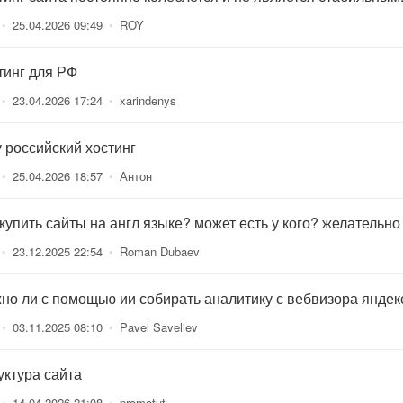
•
25.04.2026 09:49
•
ROY
тинг для РФ
•
23.04.2026 17:24
•
xarindenys
 российский хостинг
•
25.04.2026 18:57
•
Антон
 купить сайты на англ языке? может есть у кого? желательно
•
23.12.2025 22:54
•
Roman Dubaev
но ли с помощью ии собирать аналитику с вебвизора яндек
•
03.11.2025 08:10
•
Pavel Saveliev
уктура сайта
•
14.04.2026 21:08
•
promotut