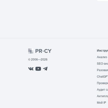
Инстру
Анализ 
© 2006—2026
SEO-ан
Разовая
ChatGP
Провер
Аудит с
Антипла
Мой IP