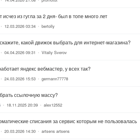
 исчез из гугла за 2 дня- был в топе много лет
•
12.03.2026 03:34
•
bertolly
скажите, какой движок выбрать для интернет-магазина?
•
04.04.2026 09:31
•
Vitaliy Sverov
работает яндекс вебмастер, у всех так?
•
24.03.2026 15:53
•
germann77778
 брать ссылочную массу?
4
•
18.11.2025 20:39
•
alex12552
оматические списания за сервис которым не пользовалась
•
20.03.2026 14:30
•
artsens artsens