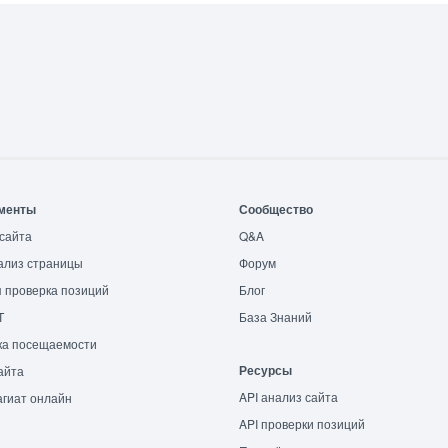
менты
Сообщество
сайта
Q&A
ализ страницы
Форум
 проверка позиций
Блог
T
База Знаний
ка посещаемости
Ресурсы
айта
API анализ сайта
гиат онлайн
API проверки позиций