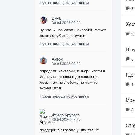
Нужна помощь по хостингам
3
Вика
30.04.2026 08:30
Хос
ну что бы работали javascipt, может
9
даже зарубежные лучше
Нужна помощь по хостингам
Ищу
Антон
6
30.04.2026 08:29
определи критерии, выбери хостинг.
Где
Из опыта совсем в дешевые не
лезь. Там по любому на чем-то
1
экономится
Нужна помощь по хостингам
Мож
8
Федор Круглов
30.04.2026 08:27
Стр
поддержка сказала у них это не
0