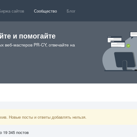
Биржа сайтов
Сообщество
Блог
те и помогайте
х веб-мастеров PR-CY, отвечайте на
ив. Новые посты и ответы добавлять нельзя.
о 19 345 постов