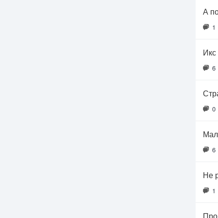
А п
1
Икс 
6
Стр
0
Мал
6
Не 
1
Про