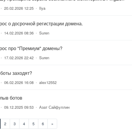
•
20.02.2026 12:25
•
Ilya
рос о досрочной регистрации домена.
•
14.02.2026 08:36
•
Suren
рос про "Премиум" домены?
•
17.02.2026 22:42
•
Suren
 боты заходят?
•
06.02.2026 16:08
•
alex12552
лыв ботов
•
09.12.2025 09:53
•
Азат Сайфуллин
2
3
4
5
6
»