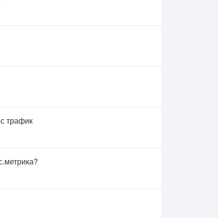
 с трафик
с.метрика?