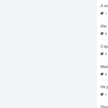
А п
1
Икс 
6
Стр
0
Мал
6
Не 
1
Про