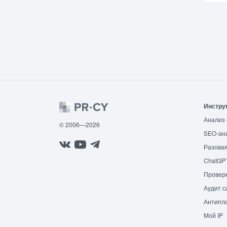
Инстру
Анализ 
© 2006—2026
SEO-ан
Разовая
ChatGP
Провер
Аудит с
Антипла
Мой IP