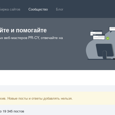
Биржа сайтов
Сообщество
Блог
те и помогайте
х веб-мастеров PR-CY, отвечайте на
ив. Новые посты и ответы добавлять нельзя.
о 19 345 постов