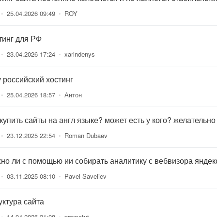
•
25.04.2026 09:49
•
ROY
тинг для РФ
•
23.04.2026 17:24
•
xarindenys
 российский хостинг
•
25.04.2026 18:57
•
Антон
 купить сайты на англ языке? может есть у кого? желательно
•
23.12.2025 22:54
•
Roman Dubaev
но ли с помощью ии собирать аналитику с вебвизора яндек
•
03.11.2025 08:10
•
Pavel Saveliev
уктура сайта
•
14.04.2026 21:08
•
promotut