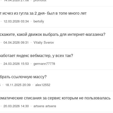
 исчез из гугла за 2 дня- был в топе много лет
•
12.03.2026 03:34
•
bertolly
скажите, какой движок выбрать для интернет-магазина?
•
04.04.2026 09:31
•
Vitaliy Sverov
работает яндекс вебмастер, у всех так?
•
24.03.2026 15:53
•
germann77778
 брать ссылочную массу?
4
•
18.11.2025 20:39
•
alex12552
оматические списания за сервис которым не пользовалась
•
20.03.2026 14:30
•
artsens artsens