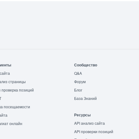
менты
Сообщество
сайта
Q&A
ализ страницы
Форум
 проверка позиций
Блог
T
База Знаний
ка посещаемости
Ресурсы
айта
API анализ сайта
гиат онлайн
API проверки позиций