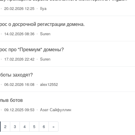
•
20.02.2026 12:25
•
Ilya
рос о досрочной регистрации домена.
•
14.02.2026 08:36
•
Suren
рос про "Премиум" домены?
•
17.02.2026 22:42
•
Suren
 боты заходят?
•
06.02.2026 16:08
•
alex12552
лыв ботов
•
09.12.2025 09:53
•
Азат Сайфуллин
2
3
4
5
6
»