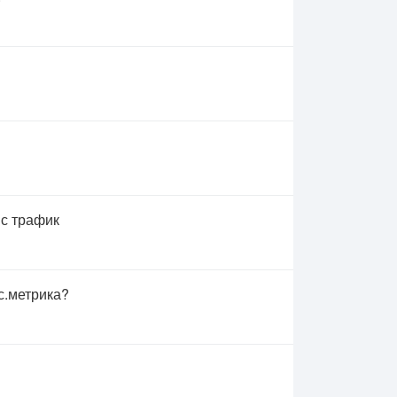
 с трафик
с.метрика?