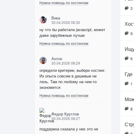
Нужна помощь по хостингам
3
Вика
30.04.2026 08:30
Хос
ну что бы работали javascipt, может
9
даже зарубежные лучше
Нужна помощь по хостингам
Ищу
Антон
6
30.04.2026 08:29
определи критерии, выбери хостинг.
Где
Из опыта совсем в дешевые не
лезь. Там по любому на чем-то
1
экономится
Нужна помощь по хостингам
Мож
8
Федор Круглов
30.04.2026 08:27
Стр
поддержка сказала у них это не
0