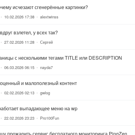
очему исчезают сгенерённые картинки?
•
10.02.2026 17:38
•
alextwinss
вдруг взлетел, у всех так?
•
27.02.2026 11:28
•
Сергей
аницы с несколькими тегами TITLE или DESCRIPTION
•
06.03.2026 06:15
•
nayda7
оценный и малополезный контент
•
02.02.2026 02:13
•
gwlog
работает выпадающее меню на wp
•
22.02.2026 23:23
•
Pro100Fun
шу прожарить сервис бесплатного мониторинга PingZen