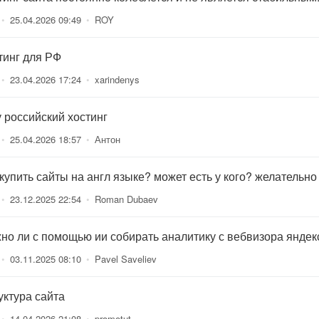
•
25.04.2026 09:49
•
ROY
тинг для РФ
•
23.04.2026 17:24
•
xarindenys
 российский хостинг
•
25.04.2026 18:57
•
Антон
 купить сайты на англ языке? может есть у кого? желательно
•
23.12.2025 22:54
•
Roman Dubaev
но ли с помощью ии собирать аналитику с вебвизора яндек
•
03.11.2025 08:10
•
Pavel Saveliev
уктура сайта
•
14.04.2026 21:08
•
promotut