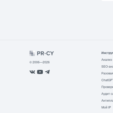
Инстру
Анализ 
© 2006—2026
SEO-ан
Разовая
ChatGP
Провер
Аудит с
Антипла
Мой IP