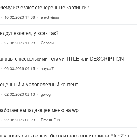
очему исчезают сгенерённые картинки?
•
10.02.2026 17:38
•
alextwinss
вдруг взлетел, у всех так?
•
27.02.2026 11:28
•
Сергей
аницы с несколькими тегами TITLE или DESCRIPTION
•
06.03.2026 06:15
•
nayda7
оценный и малополезный контент
•
02.02.2026 02:13
•
gwlog
работает выпадающее меню на wp
•
22.02.2026 23:23
•
Pro100Fun
шу прожарить сервис бесплатного мониторинга PingZen