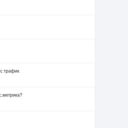
 с трафик
с.метрика?