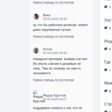
Нужна помощь по хостингам
3
Вика
30.04.2026 08:30
Хос
ну что бы работали javascipt, может
9
даже зарубежные лучше
Нужна помощь по хостингам
Ищу
Антон
6
30.04.2026 08:29
определи критерии, выбери хостинг.
Где
Из опыта совсем в дешевые не
лезь. Там по любому на чем-то
1
экономится
Нужна помощь по хостингам
Мож
8
Федор Круглов
30.04.2026 08:27
Стр
поддержка сказала у них это не
0