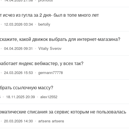
 исчез из гугла за 2 дня- был в топе много лет
•
12.03.2026 03:34
•
bertolly
скажите, какой движок выбрать для интернет-магазина?
•
04.04.2026 09:31
•
Vitaliy Sverov
работает яндекс вебмастер, у всех так?
•
24.03.2026 15:53
•
germann77778
 брать ссылочную массу?
4
•
18.11.2025 20:39
•
alex12552
оматические списания за сервис которым не пользовалась
•
20.03.2026 14:30
•
artsens artsens