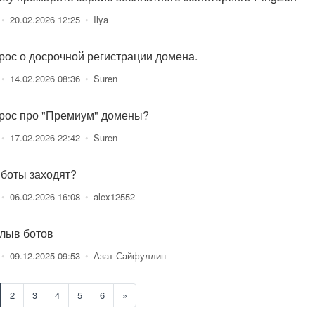
•
20.02.2026 12:25
•
Ilya
рос о досрочной регистрации домена.
•
14.02.2026 08:36
•
Suren
рос про "Премиум" домены?
•
17.02.2026 22:42
•
Suren
 боты заходят?
•
06.02.2026 16:08
•
alex12552
лыв ботов
•
09.12.2025 09:53
•
Азат Сайфуллин
2
3
4
5
6
»