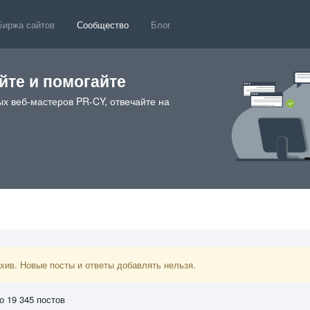
Биржа сайтов
Сообщество
Блог
те и помогайте
х веб-мастеров PR-CY, отвечайте на
ив. Новые посты и ответы добавлять нельзя.
о 19 345 постов