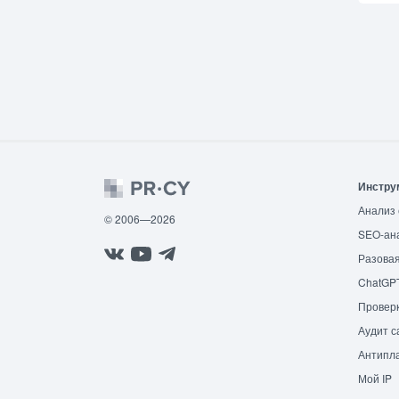
Инстру
Анализ 
© 2006—2026
SEO-ан
Разовая
ChatGP
Провер
Аудит с
Антипла
Мой IP