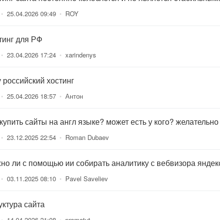
•
25.04.2026 09:49
•
ROY
тинг для РФ
•
23.04.2026 17:24
•
xarindenys
 российский хостинг
•
25.04.2026 18:57
•
Антон
 купить сайты на англ языке? может есть у кого? желательно
•
23.12.2025 22:54
•
Roman Dubaev
но ли с помощью ии собирать аналитику с вебвизора яндек
•
03.11.2025 08:10
•
Pavel Saveliev
уктура сайта
•
14.04.2026 21:08
•
promotut