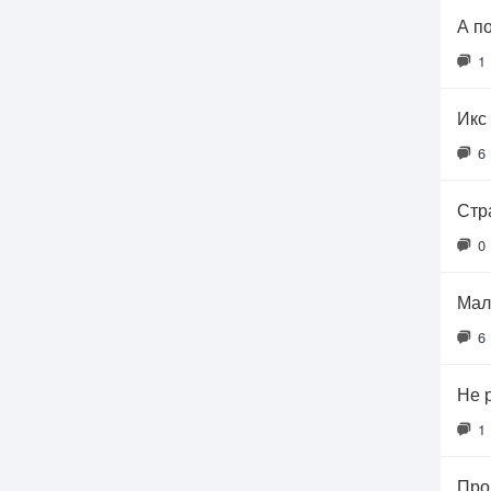
А п
1
Икс 
6
Стр
0
Мал
6
Не 
1
Про