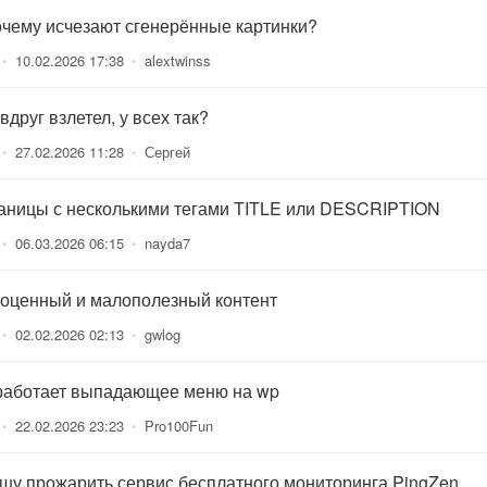
очему исчезают сгенерённые картинки?
•
10.02.2026 17:38
•
alextwinss
вдруг взлетел, у всех так?
•
27.02.2026 11:28
•
Сергей
аницы с несколькими тегами TITLE или DESCRIPTION
•
06.03.2026 06:15
•
nayda7
оценный и малополезный контент
•
02.02.2026 02:13
•
gwlog
работает выпадающее меню на wp
•
22.02.2026 23:23
•
Pro100Fun
шу прожарить сервис бесплатного мониторинга PingZen