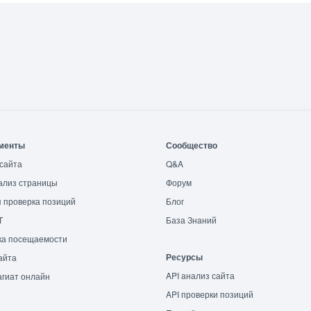
менты
Сообщество
сайта
Q&A
ализ страницы
Форум
 проверка позиций
Блог
T
База Знаний
ка посещаемости
Ресурсы
айта
API анализ сайта
гиат онлайн
API проверки позиций