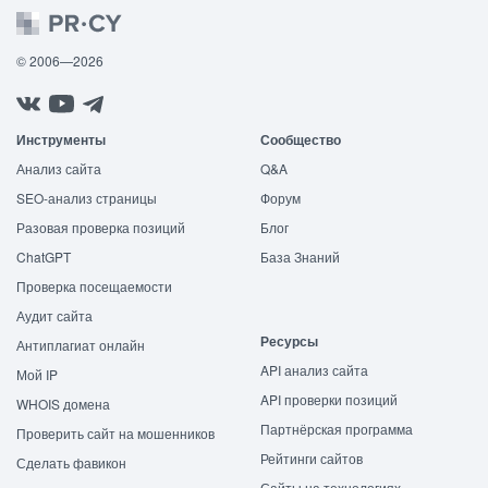
© 2006—2026
Инструменты
Сообщество
Анализ сайта
Q&A
SEO-анализ страницы
Форум
Разовая проверка позиций
Блог
ChatGPT
База Знаний
Проверка посещаемости
Аудит сайта
Ресурсы
Антиплагиат онлайн
API анализ сайта
Мой IP
API проверки позиций
WHOIS домена
Партнёрская программа
Проверить сайт на мошенников
Рейтинги сайтов
Сделать фавикон
Сайты на технологиях