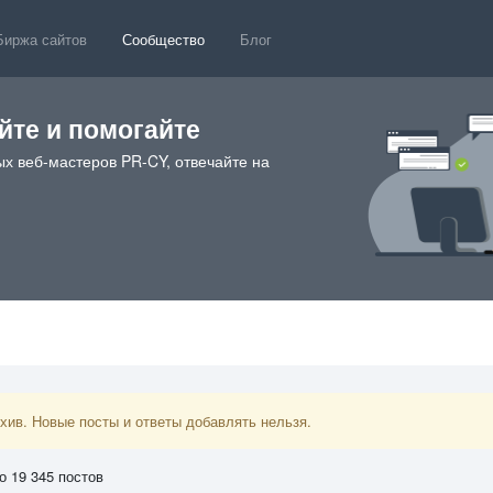
Биржа сайтов
Сообщество
Блог
те и помогайте
х веб-мастеров PR-CY, отвечайте на
ив. Новые посты и ответы добавлять нельзя.
о 19 345 постов