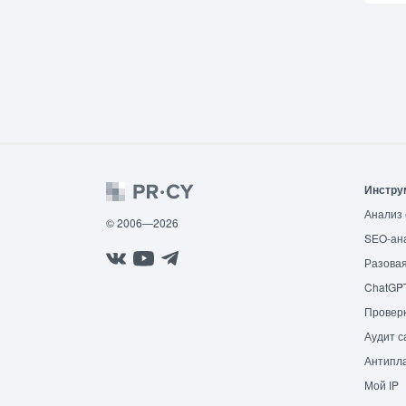
Инстру
Анализ 
© 2006—2026
SEO-ан
Разовая
ChatGP
Провер
Аудит с
Антипла
Мой IP