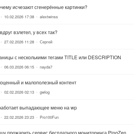
очему исчезают сгенерённые картинки?
•
10.02.2026 17:38
•
alextwinss
вдруг взлетел, у всех так?
•
27.02.2026 11:28
•
Сергей
аницы с несколькими тегами TITLE или DESCRIPTION
•
06.03.2026 06:15
•
nayda7
оценный и малополезный контент
•
02.02.2026 02:13
•
gwlog
работает выпадающее меню на wp
•
22.02.2026 23:23
•
Pro100Fun
шу прожарить сервис бесплатного мониторинга PingZen