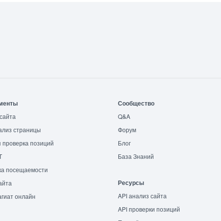
менты
Сообщество
сайта
Q&A
ализ страницы
Форум
 проверка позиций
Блог
T
База Знаний
ка посещаемости
Ресурсы
айта
API анализ сайта
гиат онлайн
API проверки позиций