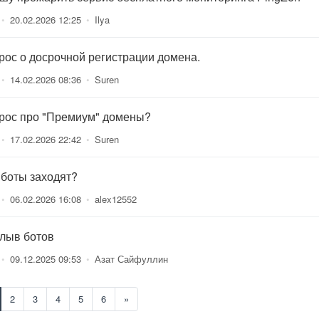
•
20.02.2026 12:25
•
Ilya
рос о досрочной регистрации домена.
•
14.02.2026 08:36
•
Suren
рос про "Премиум" домены?
•
17.02.2026 22:42
•
Suren
 боты заходят?
•
06.02.2026 16:08
•
alex12552
лыв ботов
•
09.12.2025 09:53
•
Азат Сайфуллин
2
3
4
5
6
»