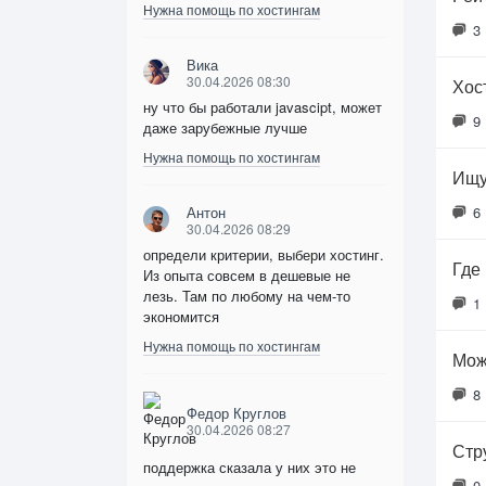
Нужна помощь по хостингам
3
Вика
30.04.2026 08:30
Хос
ну что бы работали javascipt, может
9
даже зарубежные лучше
Нужна помощь по хостингам
Ищу
Антон
6
30.04.2026 08:29
определи критерии, выбери хостинг.
Где
Из опыта совсем в дешевые не
лезь. Там по любому на чем-то
1
экономится
Нужна помощь по хостингам
Мож
8
Федор Круглов
30.04.2026 08:27
Стр
поддержка сказала у них это не
0