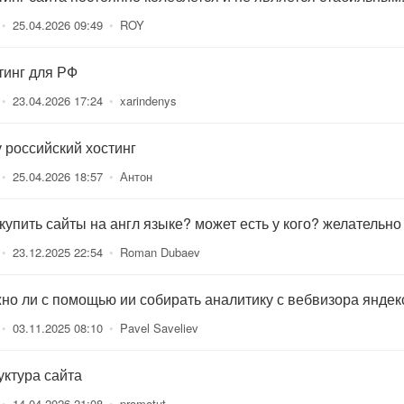
•
25.04.2026 09:49
•
ROY
тинг для РФ
•
23.04.2026 17:24
•
xarindenys
 российский хостинг
•
25.04.2026 18:57
•
Антон
 купить сайты на англ языке? может есть у кого? желательно
•
23.12.2025 22:54
•
Roman Dubaev
но ли с помощью ии собирать аналитику с вебвизора яндек
•
03.11.2025 08:10
•
Pavel Saveliev
уктура сайта
•
14.04.2026 21:08
•
promotut