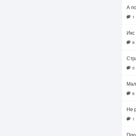
А п
1
Икс 
6
Стр
0
Мал
6
Не 
1
Про