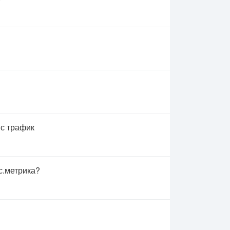
 с трафик
с.метрика?