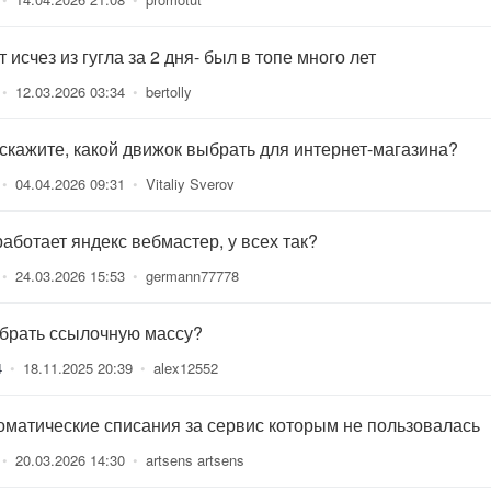
 исчез из гугла за 2 дня- был в топе много лет
•
12.03.2026 03:34
•
bertolly
скажите, какой движок выбрать для интернет-магазина?
•
04.04.2026 09:31
•
Vitaliy Sverov
работает яндекс вебмастер, у всех так?
•
24.03.2026 15:53
•
germann77778
 брать ссылочную массу?
4
•
18.11.2025 20:39
•
alex12552
оматические списания за сервис которым не пользовалась
•
20.03.2026 14:30
•
artsens artsens