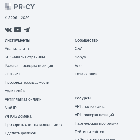
© 2006—2026
Инструменты
Сообщество
Анализ сайта
Q&A
SEO-анализ страницы
Форум
Разовая проверка позиций
Блог
ChatGPT
База Знаний
Проверка посещаемости
Аудит сайта
Ресурсы
Антиплагиат онлайн
API анализ сайта
Мой IP
API проверки позиций
WHOIS домена
Партнёрская программа
Проверить сайт на мошенников
Рейтинги сайтов
Сделать фавикон
Сайты на технологиях