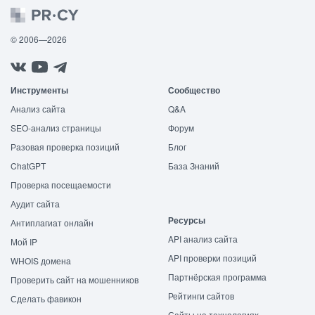
© 2006—2026
Инструменты
Сообщество
Анализ сайта
Q&A
SEO-анализ страницы
Форум
Разовая проверка позиций
Блог
ChatGPT
База Знаний
Проверка посещаемости
Аудит сайта
Ресурсы
Антиплагиат онлайн
API анализ сайта
Мой IP
API проверки позиций
WHOIS домена
Партнёрская программа
Проверить сайт на мошенников
Рейтинги сайтов
Сделать фавикон
Сайты на технологиях