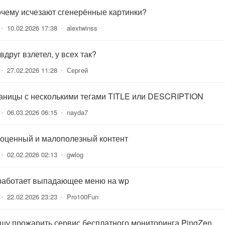
очему исчезают сгенерённые картинки?
•
10.02.2026 17:38
•
alextwinss
вдруг взлетел, у всех так?
•
27.02.2026 11:28
•
Сергей
аницы с несколькими тегами TITLE или DESCRIPTION
•
06.03.2026 06:15
•
nayda7
оценный и малополезный контент
•
02.02.2026 02:13
•
gwlog
работает выпадающее меню на wp
•
22.02.2026 23:23
•
Pro100Fun
шу прожарить сервис бесплатного мониторинга PingZen