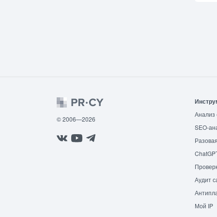
Инстру
Анализ 
© 2006—2026
SEO-ан
Разовая
ChatGP
Провер
Аудит с
Антипла
Мой IP