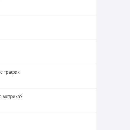
 с трафик
с.метрика?