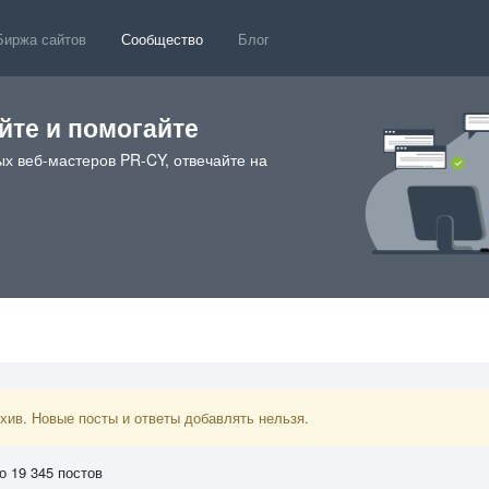
Биржа сайтов
Сообщество
Блог
те и помогайте
х веб-мастеров PR-CY, отвечайте на
ив. Новые посты и ответы добавлять нельзя.
о 19 345 постов