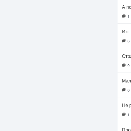
А п
1
Икс 
6
Стр
0
Мал
6
Не 
1
Про