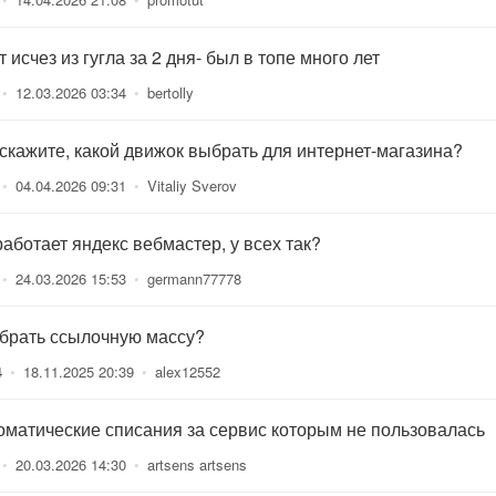
 исчез из гугла за 2 дня- был в топе много лет
•
12.03.2026 03:34
•
bertolly
скажите, какой движок выбрать для интернет-магазина?
•
04.04.2026 09:31
•
Vitaliy Sverov
работает яндекс вебмастер, у всех так?
•
24.03.2026 15:53
•
germann77778
 брать ссылочную массу?
4
•
18.11.2025 20:39
•
alex12552
оматические списания за сервис которым не пользовалась
•
20.03.2026 14:30
•
artsens artsens