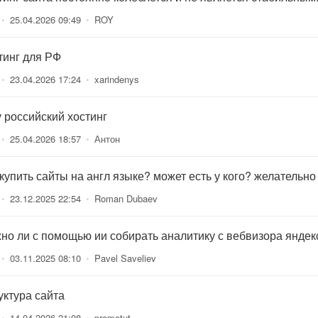
•
25.04.2026 09:49
•
ROY
тинг для РФ
•
23.04.2026 17:24
•
xarindenys
 российский хостинг
•
25.04.2026 18:57
•
Антон
 купить сайты на англ языке? может есть у кого? желательно
•
23.12.2025 22:54
•
Roman Dubaev
но ли с помощью ии собирать аналитику с вебвизора яндек
•
03.11.2025 08:10
•
Pavel Saveliev
уктура сайта
•
14.04.2026 21:08
•
promotut