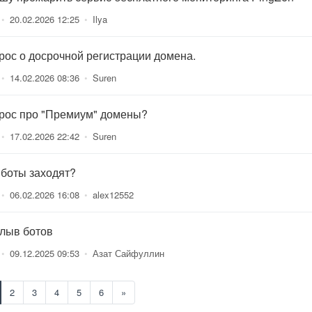
•
20.02.2026 12:25
•
Ilya
рос о досрочной регистрации домена.
•
14.02.2026 08:36
•
Suren
рос про "Премиум" домены?
•
17.02.2026 22:42
•
Suren
 боты заходят?
•
06.02.2026 16:08
•
alex12552
лыв ботов
•
09.12.2025 09:53
•
Азат Сайфуллин
2
3
4
5
6
»