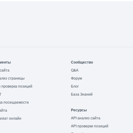
менты
Сообщество
сайта
Q&A
ализ страницы
Форум
 проверка позиций
Блог
T
База Знаний
ка посещаемости
Ресурсы
айта
API анализ сайта
гиат онлайн
API проверки позиций