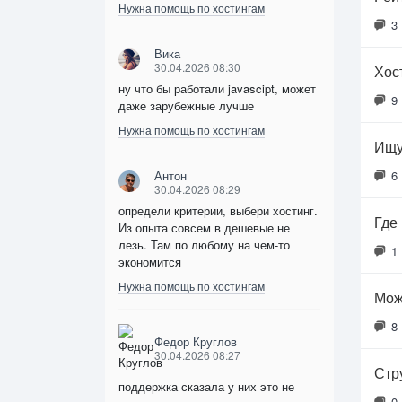
Нужна помощь по хостингам
3
Вика
30.04.2026 08:30
Хос
ну что бы работали javascipt, может
9
даже зарубежные лучше
Нужна помощь по хостингам
Ищу
Антон
6
30.04.2026 08:29
определи критерии, выбери хостинг.
Где
Из опыта совсем в дешевые не
лезь. Там по любому на чем-то
1
экономится
Нужна помощь по хостингам
Мож
8
Федор Круглов
30.04.2026 08:27
Стр
поддержка сказала у них это не
0