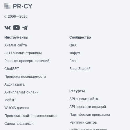
© 2006—2026
Инструменты
Сообщество
Анализ сайта
Q&A
SEO-анализ страницы
Форум
Разовая проверка позиций
Блог
ChatGPT
База Знаний
Проверка посещаемости
Аудит сайта
Ресурсы
Антиплагиат онлайн
API анализ сайта
Мой IP
API проверки позиций
WHOIS домена
Партнёрская программа
Проверить сайт на мошенников
Рейтинги сайтов
Сделать фавикон
Сайты на технологиях