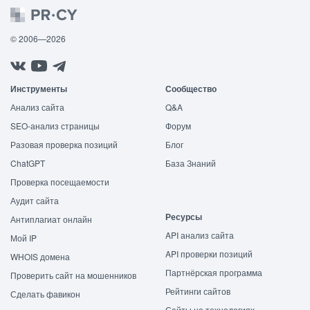
© 2006—2026
Инструменты
Сообщество
Анализ сайта
Q&A
SEO-анализ страницы
Форум
Разовая проверка позиций
Блог
ChatGPT
База Знаний
Проверка посещаемости
Аудит сайта
Ресурсы
Антиплагиат онлайн
API анализ сайта
Мой IP
API проверки позиций
WHOIS домена
Партнёрская программа
Проверить сайт на мошенников
Рейтинги сайтов
Сделать фавикон
Сайты на технологиях