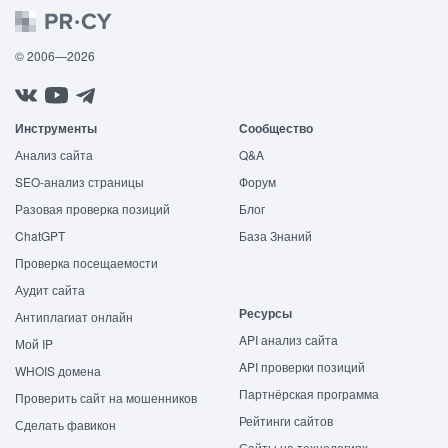
© 2006—2026
Инструменты
Сообщество
Анализ сайта
Q&A
SEO-анализ страницы
Форум
Разовая проверка позиций
Блог
ChatGPT
База Знаний
Проверка посещаемости
Аудит сайта
Ресурсы
Антиплагиат онлайн
API анализ сайта
Мой IP
API проверки позиций
WHOIS домена
Партнёрская программа
Проверить сайт на мошенников
Рейтинги сайтов
Сделать фавикон
Сайты на технологиях